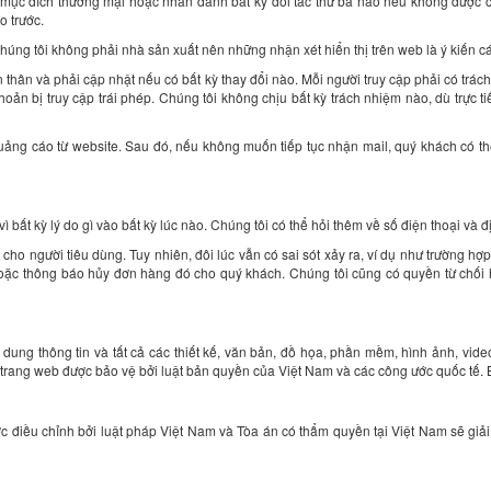
mục đích thương mại hoặc nhân danh bất kỳ đối tác thứ ba nào nếu không được 
o trước.
húng tôi không phải nhà sản xuất nên những nhận xét hiển thị trên web là ý kiến 
n thân và phải cập nhật nếu có bất kỳ thay đổi nào. Mỗi người truy cập phải có trá
oản bị truy cập trái phép. Chúng tôi không chịu bất kỳ trách nhiệm nào, dù trực ti
uảng cáo từ website. Sau đó, nếu không muốn tiếp tục nhận mail, quý khách có t
bất kỳ lý do gì vào bất kỳ lúc nào. Chúng tôi có thể hỏi thêm về số điện thoại và đ
 cho người tiêu dùng. Tuy nhiên, đôi lúc vẫn có sai sót xảy ra, ví dụ như trường h
n hoặc thông báo hủy đơn hàng đó cho quý khách. Chúng tôi cũng có quyền từ chố
i dung thông tin và tất cả các thiết kế, văn bản, đồ họa, phần mềm, hình ảnh, 
 trang web được bảo vệ bởi luật bản quyền của Việt Nam và các công ước quốc tế.
 điều chỉnh bởi luật pháp Việt Nam và Tòa án có thẩm quyền tại Việt Nam sẽ giải 