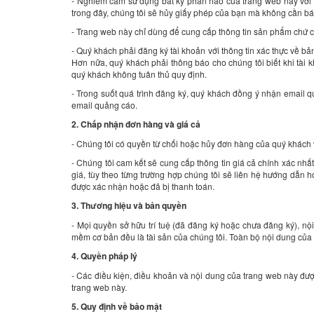
- Nghiêm cấm sử dụng bất kỳ phần nào của trang web này với 
trong đây, chúng tôi sẽ hủy giấy phép của bạn mà không cần bá
- Trang web này chỉ dùng để cung cấp thông tin sản phẩm chứ c
- Quý khách phải đăng ký tài khoản với thông tin xác thực về bả
Hơn nữa, quý khách phải thông báo cho chúng tôi biết khi tài kh
quý khách không tuân thủ quy định.
- Trong suốt quá trình đăng ký, quý khách đồng ý nhận email q
email quảng cáo.
2. Chấp nhận đơn hàng và giá cả
- Chúng tôi có quyền từ chối hoặc hủy đơn hàng của quý khách vì 
- Chúng tôi cam kết sẽ cung cấp thông tin giá cả chính xác nhất
giá, tùy theo từng trường hợp chúng tôi sẽ liên hệ hướng dẫ
được xác nhận hoặc đã bị thanh toán.
3. Thương hiệu và bản quyền
- Mọi quyền sở hữu trí tuệ (đã đăng ký hoặc chưa đăng ký), nộ
mềm cơ bản đều là tài sản của chúng tôi. Toàn bộ nội dung của
4. Quyền pháp lý
- Các điều kiện, điều khoản và nội dung của trang web này được
trang web này.
5. Quy định về bảo mật