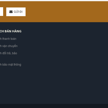
GỬI ĐI
ÁCH BÁN HÀNG
ch thanh toán
ch vận chuyển
h đổi trả, bảo
ch bảo mật thông