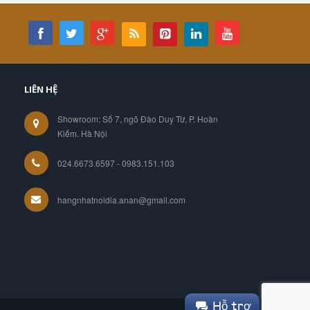
LIÊN HỆ
Showroom: Số 7, ngõ Đào Duy Từ, P. Hoàn
Kiếm. Hà Nội
024.6673.6597 - 0983.151.103
hangnhatnoidia.anan@gmail.com
Hỗ trợ