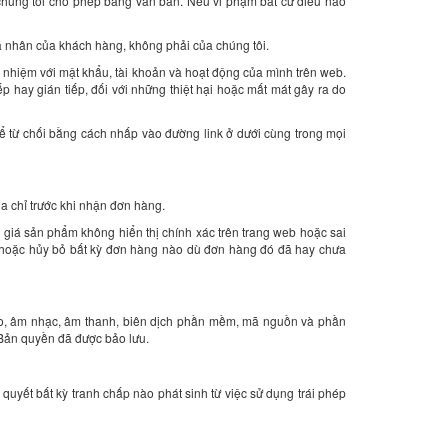
chúng tôi cho phép bằng văn bản. Nếu vi phạm bất cứ điều nào
cá nhân của khách hàng, không phải của chúng tôi.
ch nhiệm với mật khẩu, tài khoản và hoạt động của mình trên web.
ếp hay gián tiếp, đối với những thiệt hại hoặc mất mát gây ra do
hể từ chối bằng cách nhấp vào đường link ở dưới cùng trong mọi
ịa chỉ trước khi nhận đơn hàng.
ợp giá sản phẩm không hiển thị chính xác trên trang web hoặc sai
i hoặc hủy bỏ bất kỳ đơn hàng nào dù đơn hàng đó đã hay chưa
video, âm nhạc, âm thanh, biên dịch phần mềm, mã nguồn và phần
 Bản quyền đã được bảo lưu.
quyết bất kỳ tranh chấp nào phát sinh từ việc sử dụng trái phép