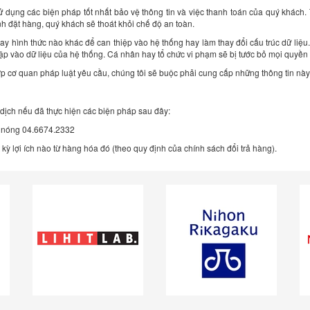
sử dụng các biện pháp tốt nhất bảo vệ thông tin và việc thanh toán của quý khách
h đặt hàng, quý khách sẽ thoát khỏi chế độ an toàn.
ay hình thức nào khác để can thiệp vào hệ thống hay làm thay đổi cấu trúc dữ liệu
vào dữ liệu của hệ thống. Cá nhân hay tổ chức vi phạm sẽ bị tước bỏ mọi quyền lợi
ợp cơ quan pháp luật yêu cầu, chúng tôi sẽ buộc phải cung cấp những thông tin này
dịch nếu đã thực hiện các biện pháp sau đây:
y nóng 04.6674.2332
ỳ lợi ích nào từ hàng hóa đó (theo quy định của chính sách đổi trả hàng).