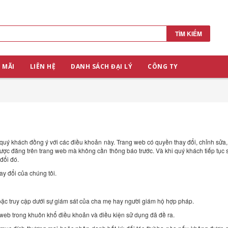
TÌM KIẾM
 MÃI
LIÊN HỆ
DANH SÁCH ĐẠI LÝ
CÔNG TY
 quý khách đồng ý với các điều khoản này. Trang web có quyền thay đổi, chỉnh sửa
được đăng trên trang web mà không cần thông báo trước. Và khi quý khách tiếp tục 
đổi đó.
y đổi của chúng tôi.
 hoặc truy cập dưới sự giám sát của cha mẹ hay người giám hộ hợp pháp.
web trong khuôn khổ điều khoản và điều kiện sử dụng đã đề ra.