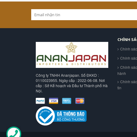
CHÍNH S
Chính sá
Chính sá
Chính sác
hành
Công ty TNHH Ananjapan. Số ĐKKD :
0110023955. Ngày cấp : 2022-06-08. Nơi
Chính sá
cấp : Sở Kế hoạch và Đầu tư Thành phố Hà
tin
Nội.