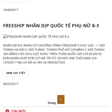
16/08/2017
FREESHIP NHÂN DỊP QUỐC TẾ PHỤ NỮ 8-3
NHÂN DỊP 8/3 ANAN CÓ CHƯƠNG TRÌNH FREESHIP 3 KHU VỰC : 1. NỘI
THÀNH HÀ NỘI 2. NỘI THÀNH THÀNH PHỐ HỒ CHÍ MÌNH 3. NỘI THÀNH
ĐÀ NẴNG CÁC KHU VỰC KHÁC TRÊN TOÀN QUỐC GIÁ CHỈ 20.000 Đ/
ĐƠN NHẬN SHIP ĐƠN CÓ GIÁ TRỊ TỪ 150.000 VNĐ THỜI GIAN: 6/3-
12/3/2017 Mọi chi tiết xin liên hệ 0942327253
XEM CHI TIẾT
06/03/2017
1
Trang:
TIN MỚI