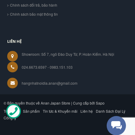
Chính sách đổi trả, bảo hành
Chính sách bảo mật thông tin
LIÊN HỆ
Showroom: Số 7, ngõ Đào Duy Từ, P. Hoàn Kiếm. Hà Nội
024.6673.6597 - 0983.151.103
hangnhatnoidia.anan@gmail.com
© Bản quyền thuộc về Anan Japan Store | Cung cấp bởi Sapo
Trang chủ
Sản phẩm
Tin tức & Khuyến mãi
Liên hệ
Danh Sách Đại Lý
Công ty