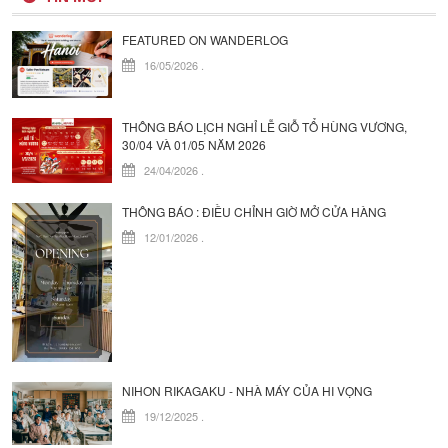
FEATURED ON WANDERLOG
16/05/2026
.
THÔNG BÁO LỊCH NGHỈ LỄ GIỖ TỔ HÙNG VƯƠNG,
30/04 VÀ 01/05 NĂM 2026
24/04/2026
.
THÔNG BÁO : ĐIỀU CHỈNH GIỜ MỞ CỬA HÀNG
12/01/2026
.
NIHON RIKAGAKU - NHÀ MÁY CỦA HI VỌNG
19/12/2025
.