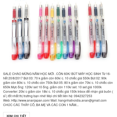
SALE CHÀO MỪNG NĂM HỌC MỚI . CÒN 60K/ BÚT MÁY HỌC SINH Từ 16-
hết 20/8/2017 Bút 03: 70 k giảm còn 60k/ c. 10 chiếc giá 550k Bút 02: 90k
giảm còn 80k/ c. 10 chiếc còn 750k Bút 05: 80 k giảm còn 70k/ c. 10 chiếc còn
650k Mực ống: 120k/ set 10 ống. giảm còn 110k/ set. 10 set giá 1000k
Converter: 20k/ c giảm còn 18k/ c. 10 chiếc giá 150k Inbox để nhận giá buôn (
sỉ ) tốt nhất thị trường bạn nhé! Mọi chi tiết liên hệ: 0942327253
Web: Http://www.ananjapan.com/ Mail: hangnhatnoidia.anan@gmail.com
CHÚC CÁC THẦY CÔ, BA MẸ VÀ CÁC CON 1 NĂM...
XEM CHI TIẾT