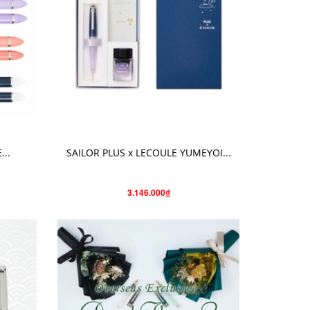
CHO VÀO GIỎ HÀNG
...
SAILOR PLUS x LECOULE YUMEYOI...
3.146.000₫