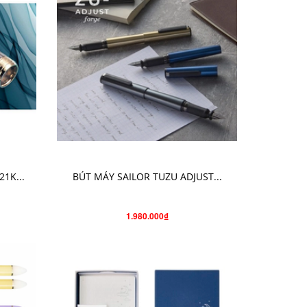
CHỌN SẢN PHẨM
21K...
BÚT MÁY SAILOR TUZU ADJUST...
1.980.000₫