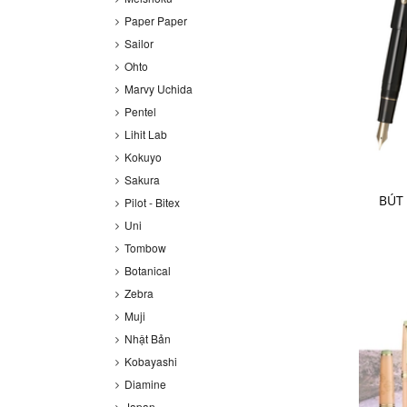
Paper Paper
Sailor
Ohto
Marvy Uchida
Pentel
Lihit Lab
Kokuyo
Sakura
BÚT 
Pilot - Bitex
Uni
Tombow
Botanical
Zebra
Muji
Nhật Bản
Kobayashi
Diamine
Japan