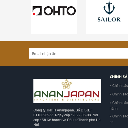
CHÍNH S
Chính sá
Chính sá
Chính sác
hành
Công ty TNHH Ananjapan. Số ĐKKD :
0110023955. Ngày cấp : 2022-06-08. Nơi
Chính sá
cấp : Sở Kế hoạch và Đầu tư Thành phố Hà
tin
Nội.