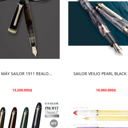
CHỌN SẢN PHẨM
CHO VÀO GIỎ HÀNG
 MÁY SAILOR 1911 REALO...
SAILOR VEILIO PEARL BLACK 
13.200.000₫
16.060.000₫