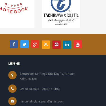
LIÊN HỆ
Showroom: Số 7, ngõ Đào Duy Từ, P. Hoàn
Kiếm. Hà Nội
024.6673.6597 - 0983.151.103
hangnhatnoidia.anan@gmail.com