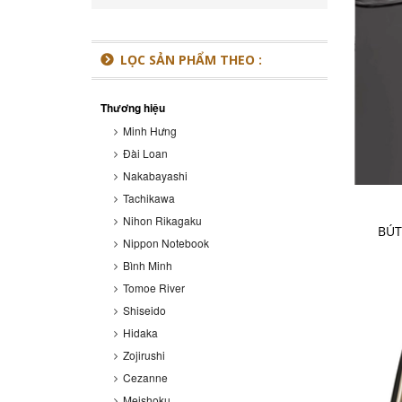
LỌC SẢN PHẨM THEO :
Thương hiệu
Minh Hưng
Đài Loan
Nakabayashi
Tachikawa
Nihon Rikagaku
BÚT
Nippon Notebook
Bình Minh
Tomoe River
Shiseido
Hidaka
Zojirushi
Cezanne
Meishoku