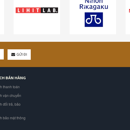
GỬI ĐI
ÁCH BÁN HÀNG
ch thanh toán
ch vận chuyển
h đổi trả, bảo
ch bảo mật thông