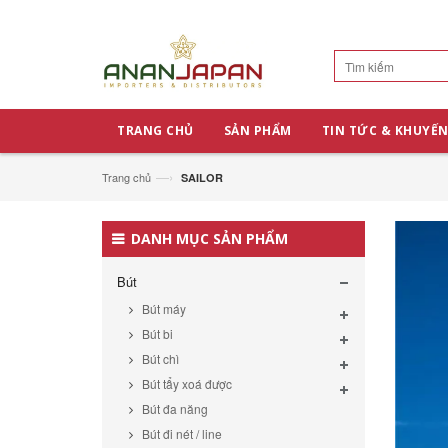
TRANG CHỦ
SẢN PHẨM
TIN TỨC & KHUYẾN
—›
Trang chủ
SAILOR
DANH MỤC SẢN PHẨM
Bút
Bút máy
Bút bi
Bút chì
Bút tẩy xoá được
Bút đa năng
Bút đi nét / line