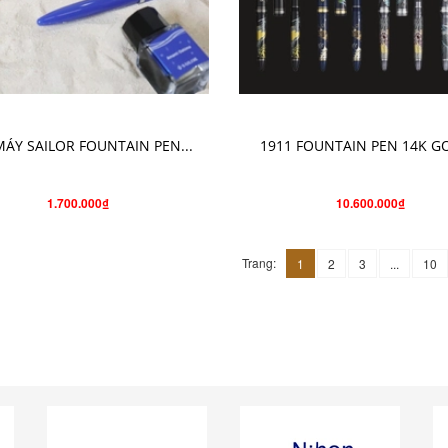
CHỌN SẢN PHẨM
CHỌN SẢN PHẨM
MÁY SAILOR FOUNTAIN PEN...
1911 FOUNTAIN PEN 14K GO
1.700.000₫
10.600.000₫
Trang:
1
2
3
...
10