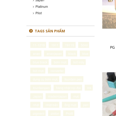
Platinum
Pilot
TAGS SẢN PHẨM
11-1219
1911
1911S
50ml
PG 
anan
ananjapan
black
blue
blue black
bơm mực
bút máy
bút mực
converter
dụng cụ bơm mực
fountain pen
fountainpen
hàng nhật nội địa
ink
Japan
madeinjapan
mực
nhật
nhật bản
ống mực
pen
pigment
piston
Profit