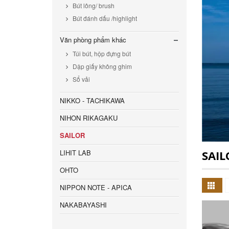
Bút lông/ brush
Bút đánh dấu /highlight
Văn phòng phẩm khác
Túi bút, hộp đựng bút
Dập giấy không ghim
Sổ vải
NIKKO - TACHIKAWA
NIHON RIKAGAKU
SAILOR
LIHIT LAB
SAIL
OHTO
NIPPON NOTE - APICA
NAKABAYASHI