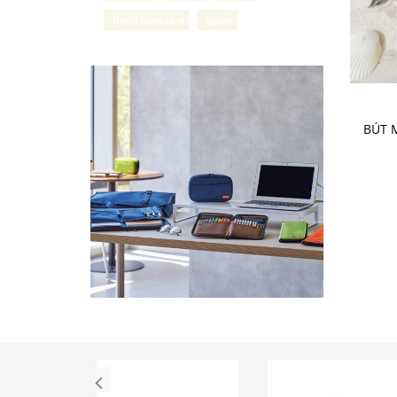
Profit Standard
sailor
BÚT 