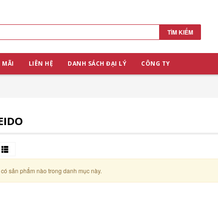
TÌM KIẾM
 MÃI
LIÊN HỆ
DANH SÁCH ĐẠI LÝ
CÔNG TY
EIDO
có sản phẩm nào trong danh mục này.