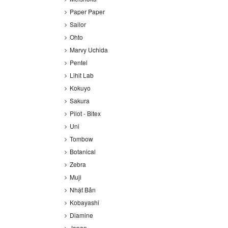
Paper Paper
Sailor
Ohto
Marvy Uchida
Pentel
Lihit Lab
Kokuyo
Sakura
Pilot - Bitex
Uni
Tombow
Botanical
Zebra
Muji
Nhật Bản
Kobayashi
Diamine
Japan