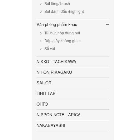
Bút lông/ brush
Bút đánh dấu /highlight
Văn phòng phẩm khác
Túi bút, hộp đựng bút
Dập giấy không ghim
Sổ vải
NIKKO - TACHIKAWA
NIHON RIKAGAKU
SAILOR
LIHIT LAB
OHTO
NIPPON NOTE - APICA
NAKABAYASHI