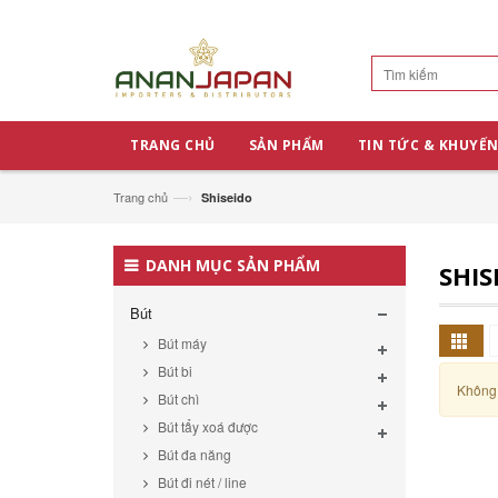
TRANG CHỦ
SẢN PHẨM
TIN TỨC & KHUYẾN
—›
Trang chủ
Shiseido
DANH MỤC SẢN PHẨM
SHIS
Bút
Bút máy
Bút bi
Không 
Bút chì
Bút tẩy xoá được
Bút đa năng
Bút đi nét / line