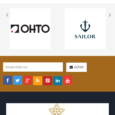
GỬI ĐI