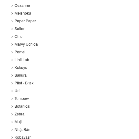
Cezanne
Meishoku
Paper Paper
Sailor
Ohto
Marvy Uchida
Pentel
Lihit Lab
Kokuyo
Sakura
Pilot - Bitex
Uni
Tombow
Botanical
Zebra
Muji
Nhật Bản
Kobayashi