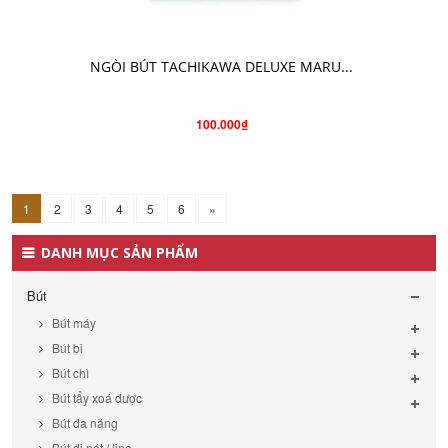
CHỌN SẢN PHẨM
NGÒI BÚT TACHIKAWA DELUXE MARU...
100.000₫
1
2
3
4
5
6
»
DANH MỤC SẢN PHẨM
Bút
Bút máy
Bút bi
Bút chì
Bút tẩy xoá được
Bút đa năng
Bút đi nét / line