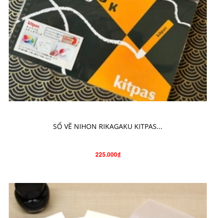
CHO VÀO GIỎ HÀNG
SỔ VẼ NIHON RIKAGAKU KITPAS...
225.000₫