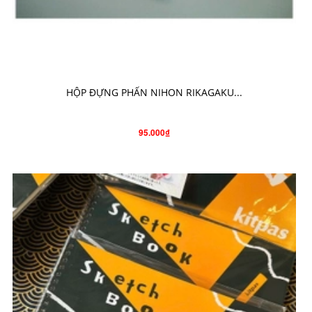
CHO VÀO GIỎ HÀNG
HỘP ĐỰNG PHẤN NIHON RIKAGAKU...
95.000₫