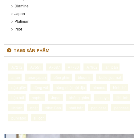
Diamine
Japan
Platinum
Pilot
TAGS SẢN PHẨM
A7212
A7551
A7687
A7730
A7902
an toàn
anan
ananjapan
bấm ghim
bloomin
bullet journal
dập giấy
động vật
hàng nhật nội địa
hinemo
hình thú
hộp bút
hopbut
Japan
không ghim
kokuyo
lihit lab
lihitlab
nhật
Nhat Ban
nhật bản
pen case
pencase
punilabo
silicon