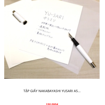
CHO VÀO GIỎ HÀNG
TẬP GIẤY NAKABAYASHI YUSARI A5...
150.000₫