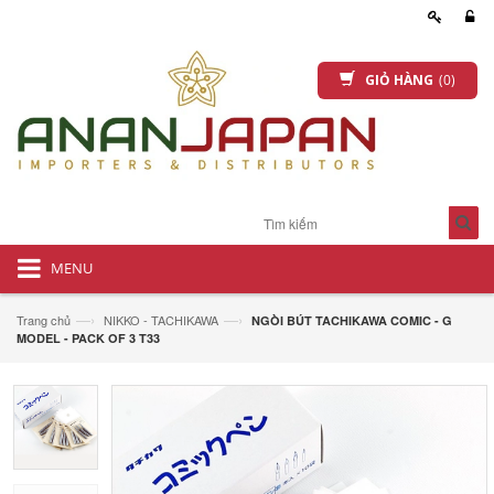
GIỎ HÀNG
(0)
MENU
—›
—›
Trang chủ
NIKKO - TACHIKAWA
NGÒI BÚT TACHIKAWA COMIC - G
MODEL - PACK OF 3 T33