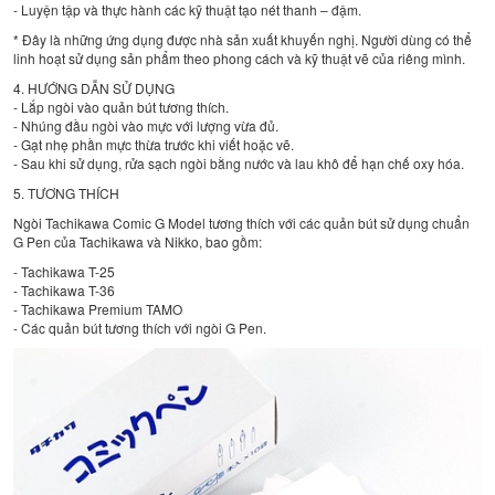
- Luyện tập và thực hành các kỹ thuật tạo nét thanh – đậm.
* Đây là những ứng dụng được nhà sản xuất khuyến nghị. Người dùng có thể
linh hoạt sử dụng sản phẩm theo phong cách và kỹ thuật vẽ của riêng mình.
4. HƯỚNG DẪN SỬ DỤNG
- Lắp ngòi vào quản bút tương thích.
- Nhúng đầu ngòi vào mực với lượng vừa đủ.
- Gạt nhẹ phần mực thừa trước khi viết hoặc vẽ.
- Sau khi sử dụng, rửa sạch ngòi bằng nước và lau khô để hạn chế oxy hóa.
5. TƯƠNG THÍCH
Ngòi Tachikawa Comic G Model tương thích với các quản bút sử dụng chuẩn
G Pen của Tachikawa và Nikko, bao gồm:
- Tachikawa T-25
- Tachikawa T-36
- Tachikawa Premium TAMO
- Các quản bút tương thích với ngòi G Pen.