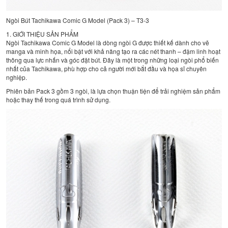
Ngòi Bút Tachikawa Comic G Model (Pack 3) – T3-3
1. GIỚI THIỆU SẢN PHẨM
Ngòi Tachikawa Comic G Model là dòng ngòi G được thiết kế dành cho vẽ
manga và minh họa, nổi bật với khả năng tạo ra các nét thanh – đậm linh hoạt
thông qua lực nhấn và góc đặt bút. Đây là một trong những loại ngòi phổ biến
nhất của Tachikawa, phù hợp cho cả người mới bắt đầu và họa sĩ chuyên
nghiệp.
Phiên bản Pack 3 gồm 3 ngòi, là lựa chọn thuận tiện để trải nghiệm sản phẩm
hoặc thay thế trong quá trình sử dụng.