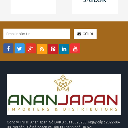
GỬI ĐI
Công ty TNHH Ananjapan. Số ĐKKD : 0110023955. Ngày cấp : 2022-06-
08. Nơi cấp : Sở Kế hoạch và Đầu tư Thành phố Hà Nội.