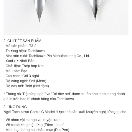
2. CHI TIẾT SẢN PHẨM
- Mã sản phẩm: T3-3
- Thương hiệu: Tachikawa
- Nhà sản xuất: Tachikawa Pin Manufacturing Co., Ltd.
- Xuất xứ: Nhật Bản
- Chất liệu: Thép hợp kim
- Màu sắc: Bạc
- Quy cách: Gói 3 ngòi
- Độ cứng ngòi: Soft (Mềm)
- Độ dày nét: Bold (Nét đậm)
* Thông số "Độ cứng ngòi" và "Độ dày nét" được chuẩn hóa theo thang đánh
giá in trên bao bì chính hãng của Tachikawa.
3. ỨNG DỤNG
Ngòi Tachikawa Comic G Model được nhà sản xuất khuyến nghị sử dụng cho:
- Vẽ nhân vật manga và truyện tranh.
- Vẽ các đường hiệu ứng (Effect Lines).
- Minh họa bằng bút chấm mực (Dip Pen).