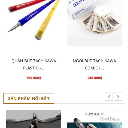
CHỌN SẢN PHẨM
CHO VÀO GIỎ HÀNG
QUẢN BÚT TACHIKAWA
NGÒI BÚT TACHIKAWA
PLASTIC -...
COMIC -...
190.000₫
135.000₫
SẢN PHẨM NỔI BẬT