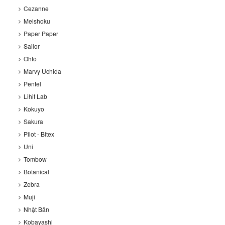
Cezanne
Meishoku
Paper Paper
Sailor
Ohto
Marvy Uchida
Pentel
Lihit Lab
Kokuyo
Sakura
Pilot - Bitex
Uni
Tombow
Botanical
Zebra
Muji
Nhật Bản
Kobayashi