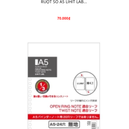
RUỘT SỔ A5 LIHIT LAB...
70.000₫