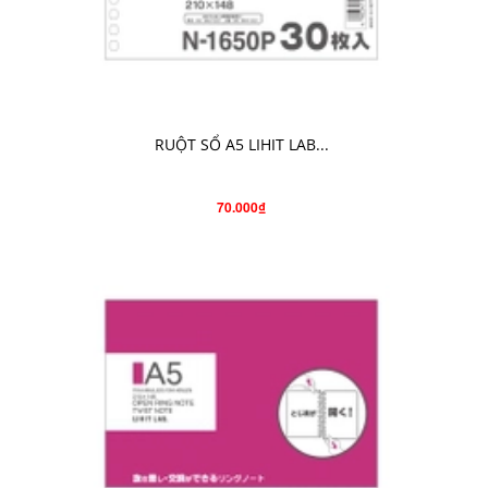
CHO VÀO GIỎ HÀNG
RUỘT SỔ A5 LIHIT LAB...
70.000₫