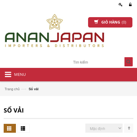
GIỎ HÀNG
(0)
MENU
—›
Trang chủ
Sổ vải
SỔ VẢI