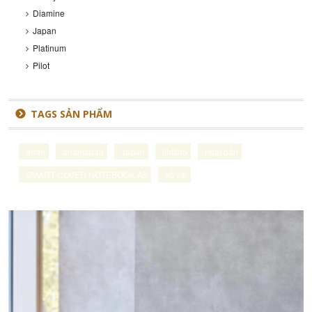
Diamine
Japan
Platinum
Pilot
TAGS SẢN PHẨM
anan
ananjapan
Japan
lihitlab
nhật bản
SMART COVER NOTEBOOK A5
sổ vải