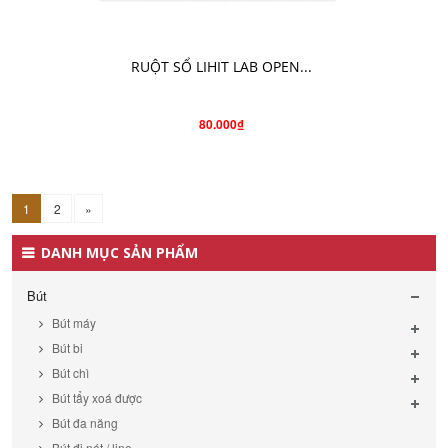
CHO VÀO GIỎ HÀNG
RUỘT SỔ LIHIT LAB OPEN...
80.000₫
1
2
»
DANH MỤC SẢN PHẨM
Bút
Bút máy
Bút bi
Bút chì
Bút tẩy xoá được
Bút đa năng
Bút đi nét / line