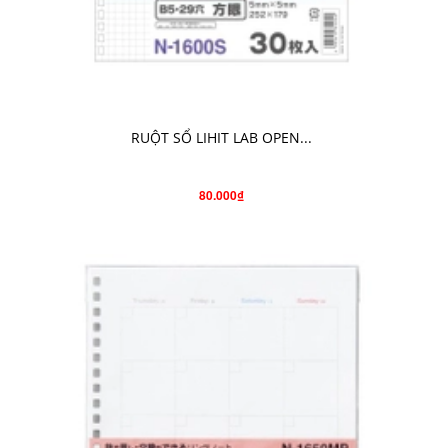
CHO VÀO GIỎ HÀNG
RUỘT SỔ LIHIT LAB OPEN...
80.000₫