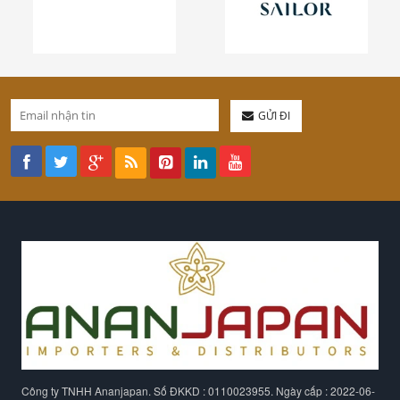
GỬI ĐI
Công ty TNHH Ananjapan. Số ĐKKD : 0110023955. Ngày cấp : 2022-06-