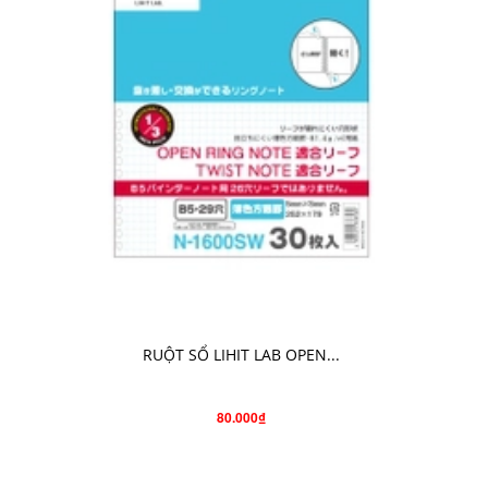
CHO VÀO GIỎ HÀNG
RUỘT SỔ LIHIT LAB OPEN...
80.000₫