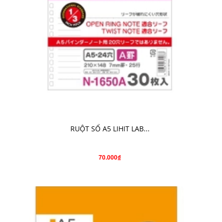
CHO VÀO GIỎ HÀNG
RUỘT SỔ A5 LIHIT LAB...
70.000₫