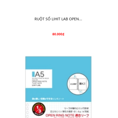
CHO VÀO GIỎ HÀNG
RUỘT SỔ LIHIT LAB OPEN...
80.000₫