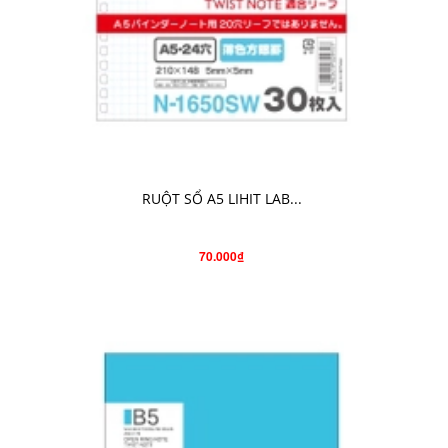
CHO VÀO GIỎ HÀNG
RUỘT SỔ A5 LIHIT LAB...
70.000₫