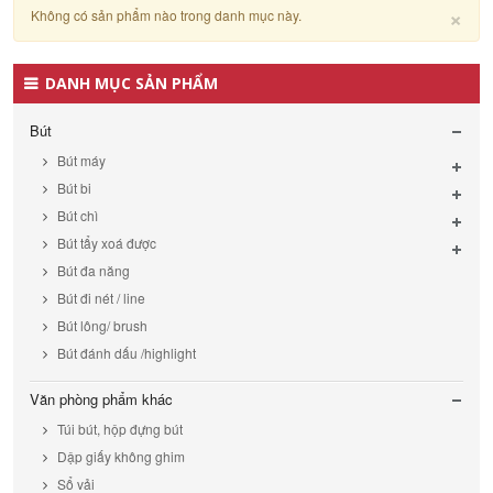
Cl
×
Không có sản phẩm nào trong danh mục này.
DANH MỤC SẢN PHẨM
Bút
Bút máy
Bút bi
Bút chì
Bút tẩy xoá được
Bút đa năng
Bút đi nét / line
Bút lông/ brush
Bút đánh dấu /highlight
Văn phòng phẩm khác
Túi bút, hộp đựng bút
Dập giấy không ghim
Sổ vải