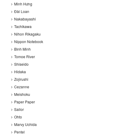
Minh Hưng
Đài Loan
Nakabayashi
Tachikawa
Nihon Rikagaku
Nippon Notebook
Bình Minh
Tomoe River
Shiseido
Hidaka
Zojirushi
Cezanne
Meishoku
Paper Paper
Sailor
Ohto
Marvy Uchida
Pentel