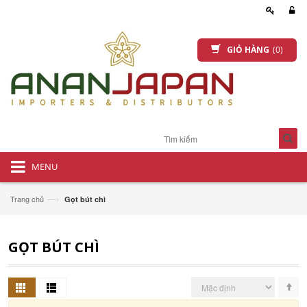
GIỎ HÀNG
(0)
MENU
—›
Trang chủ
Gọt bút chì
GỌT BÚT CHÌ