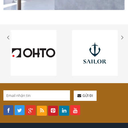
GỬI ĐI