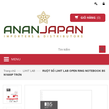
GIỎ HÀNG
(0)
MENU
—›
—›
Trang chủ
LIHIT LAB
RUỘT SỔ LIHIT LAB OPEN RING NOTEBOOK B5
N1600P TRƠN