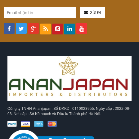
GỬI ĐI
Công ty TNHH Ananjapan. Số ĐKKD : 0110023955. Ngày cấp : 2022-06-
08. Nơi cấp : Sở Kế hoạch và Đầu tư Thành phố Hà Nội.