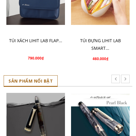
CHỌN SẢN PHẨM
CHỌN SẢN PHẨM
TÚI XÁCH LIHIT LAB FLAP...
TÚI ĐỰNG LIHIT LAB
SMART...
790.000₫
460.000₫
SẢN PHẨM NỔI BẬT