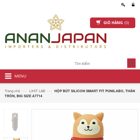
GIỎ HÀNG
(0)
MENU
—›
—›
Trang chủ
LIHIT LAB
HỘP BÚT SILICON SMART FIT PUNILABO, THÂN
TRÒN, BIG SIZE A7714