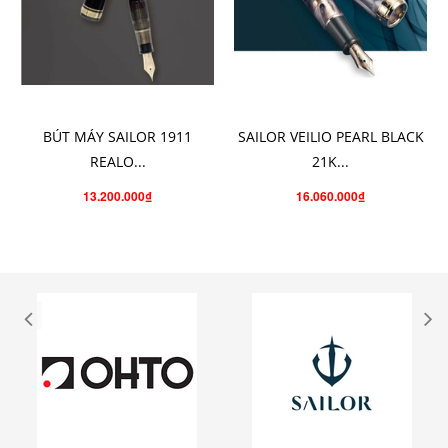
THÊM VÀO GIỎ HÀNG
CHỌN SẢN PHẨM
BÚT MÁY SAILOR 1911
SAILOR VEILIO PEARL BLACK
REALO...
21K...
13.200.000₫
16.060.000₫