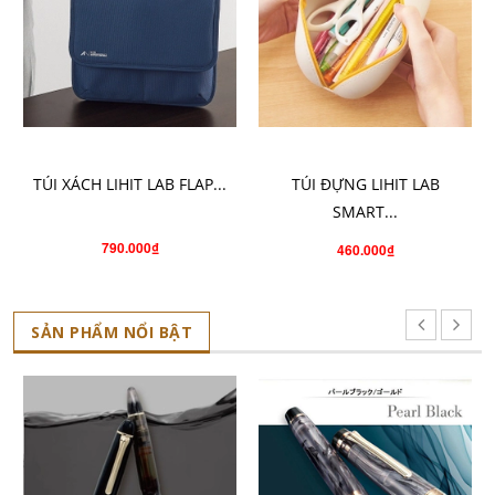
CHỌN SẢN PHẨM
CHỌN SẢN PHẨM
TÚI XÁCH LIHIT LAB FLAP...
TÚI ĐỰNG LIHIT LAB
SMART...
790.000₫
460.000₫
SẢN PHẨM NỔI BẬT