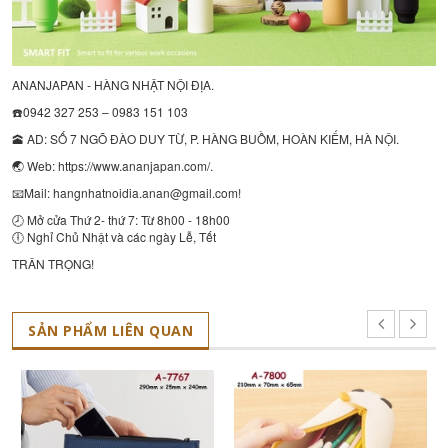
ANANJAPAN - HÀNG NHẬT NỘI ĐỊA.
☎️0942 327 253 – 0983 151 103
🕋 AD: SỐ 7 NGÕ ĐÀO DUY TỪ, P. HÀNG BUỒM, HOÀN KIẾM, HÀ NỘI.
🌏 Web: https://www.ananjapan.com/.
📧Mail: hangnhatnoidia.anan@gmail.com!
🕗 Mở cửa Thứ 2- thứ 7: Từ 8h00 - 18h00
🕕 Nghỉ Chủ Nhật và các ngày Lễ, Tết
TRÂN TRỌNG!
SẢN PHẨM LIÊN QUAN