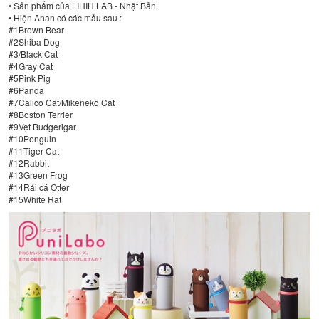
• Sản phẩm của LIHIH LAB - Nhật Bản.
• Hiện Anan có các mẫu sau :
#1Brown Bear
#2Shiba Dog
#3/Black Cat
#4Gray Cat
#5Pink Pig
#6Panda
#7Calico Cat/Mikeneko Cat
#8Boston Terrier
#9Vẹt Budgerigar
#10Penguin
#11Tiger Cat
#12Rabbit
#13Green Frog
#14Rái cá Otter
#15White Rat