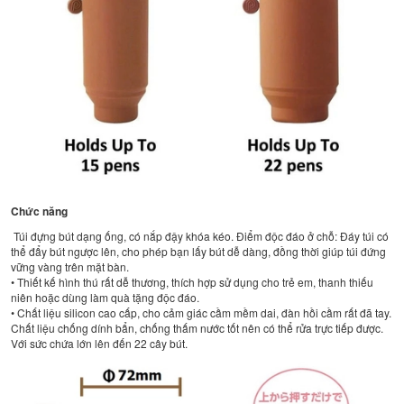
Chức năng
Túi đựng bút dạng ống, có nắp đậy khóa kéo. Điểm độc đáo ở chỗ: Đáy túi có
thể đẩy bút ngược lên, cho phép bạn lấy bút dễ dàng, đồng thời giúp túi đứng
vững vàng trên mặt bàn.
• Thiết kế hình thú rất dễ thương, thích hợp sử dụng cho trẻ em, thanh thiếu
niên hoặc dùng làm quà tặng độc đáo.
• Chất liệu silicon cao cấp, cho cảm giác cầm mềm dai, đàn hồi cầm rất đã tay.
Chất liệu chống dính bẩn, chống thấm nước tốt nên có thể rửa trực tiếp được.
Với sức chứa lớn lên đến 22 cây bút.