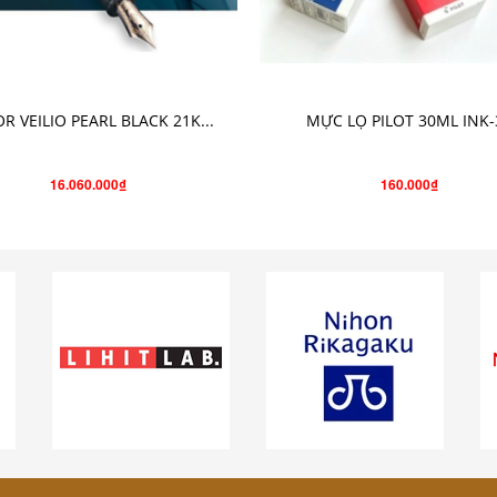
THÊM VÀO GIỎ HÀNG
CHỌN SẢN PHẨM
OR VEILIO PEARL BLACK 21K...
MỰC LỌ PILOT 30ML INK-
16.060.000₫
160.000₫