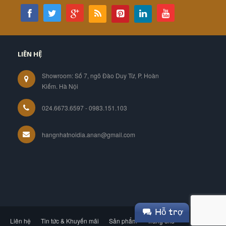
LIÊN HỆ
Showroom: Số 7, ngõ Đào Duy Từ, P. Hoàn
Kiếm. Hà Nội
024.6673.6597 - 0983.151.103
hangnhatnoidia.anan@gmail.com
Hỗ trợ
Liên hệ
Tin tức & Khuyến mãi
Sản phẩm
Trang chủ