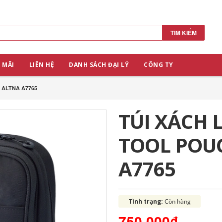
TÌM KIẾM
 MÃI
LIÊN HỆ
DANH SÁCH ĐẠI LÝ
CÔNG TY
 ALTNA A7765
TÚI XÁCH L
TOOL POU
A7765
Tình trạng:
Còn hàng
750.000₫