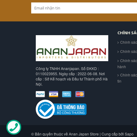
CHÍNH S
Chính sá
Chính sá
Chính sác
hành
Công ty TNHH Ananjapan. Số ĐKKD :
0110023955. Ngày cấp : 2022-06-08. Nơi
Chính sá
cấp : Sở Kế hoạch và Đầu tư Thành phố Hà
tin
Nội.
© Bản quyền thuộc về Anan Japan Store | Cung cấp bởi Sapo