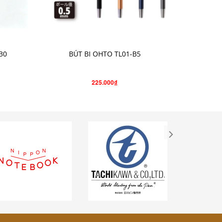
CHỌN SẢN PHẨM
30
BÚT BI OHTO TL01-B5
BÚT C
225.000₫