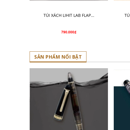
CHỌN SẢN PHẨM
TÚI XÁCH LIHIT LAB FLAP...
TÚ
790.000₫
SẢN PHẨM NỔI BẬT