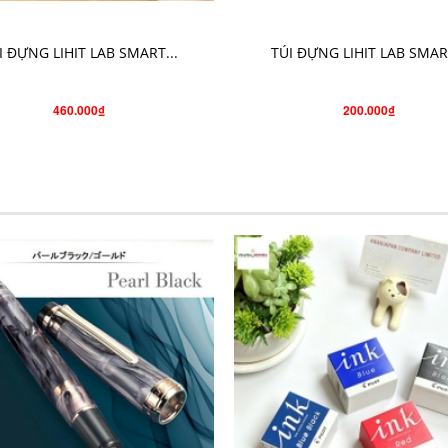
CHỌN SẢN PHẨM
CHỌN SẢN PHẨM
I ĐỰNG LIHIT LAB SMART...
TÚI ĐỰNG LIHIT LAB SMART
460.000₫
200.000₫