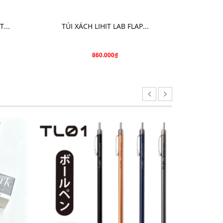
CHỌN SẢN PHẨM
...
TÚI XÁCH LIHIT LAB FLAP...
TÚI ĐỰ
860.000₫