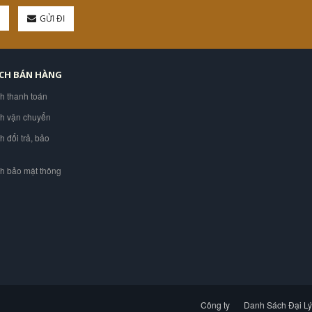
GỬI ĐI
ÁCH BÁN HÀNG
ch thanh toán
ch vận chuyển
h đổi trả, bảo
ch bảo mật thông
Công ty
Danh Sách Đại Lý