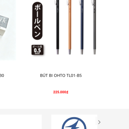
CHỌN SẢN PHẨM
30
BÚT BI OHTO TL01-B5
BÚT C
225.000₫