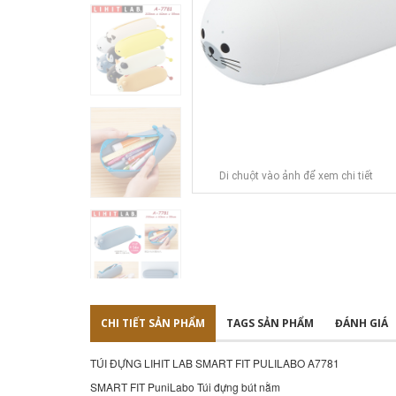
Di chuột vào ảnh để xem chi tiết
CHI TIẾT SẢN PHẨM
TAGS SẢN PHẨM
ĐÁNH GIÁ
TÚI ĐỰNG LIHIT LAB SMART FIT PULILABO A7781
SMART FIT PuniLabo Túi đựng bút nằm