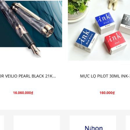
THÊM VÀO GIỎ HÀNG
CHỌN SẢN PHẨM
OR VEILIO PEARL BLACK 21K...
MỰC LỌ PILOT 30ML INK-
16.060.000₫
160.000₫