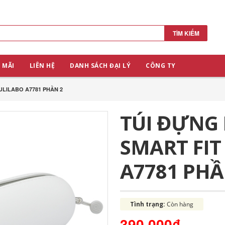
TÌM KIẾM
 MÃI
LIÊN HỆ
DANH SÁCH ĐẠI LÝ
CÔNG TY
PULILABO A7781 PHẦN 2
TÚI ĐỰNG 
SMART FIT
A7781 PHẦ
Tình trạng:
Còn hàng
390.000₫