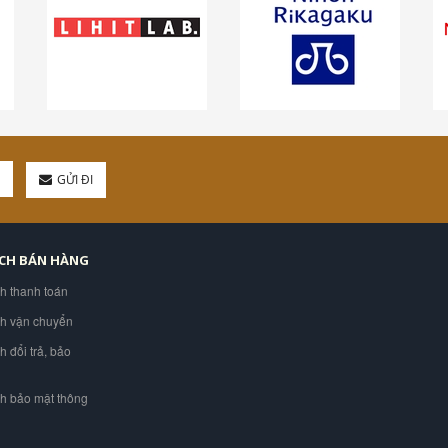
GỬI ĐI
ÁCH BÁN HÀNG
ch thanh toán
ch vận chuyển
h đổi trả, bảo
ch bảo mật thông