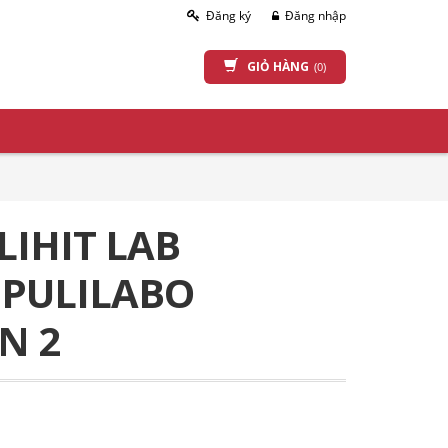
Đăng ký
Đăng nhập
GIỎ HÀNG
(0)
LIHIT LAB
 PULILABO
N 2