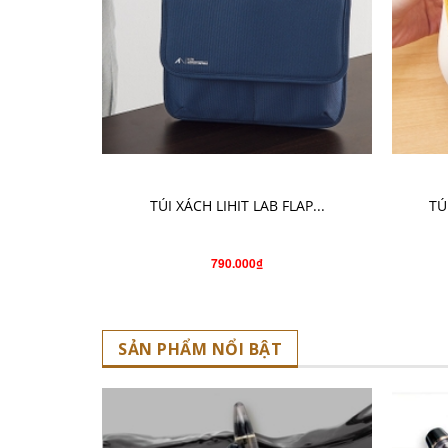
CHỌN SẢN PHẨM
TÚI XÁCH LIHIT LAB FLAP...
TÚ
790.000₫
SẢN PHẨM NỔI BẬT