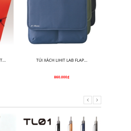
CHỌN SẢN PHẨM
...
TÚI XÁCH LIHIT LAB FLAP...
TÚI ĐỰ
860.000₫