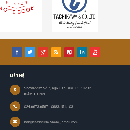
LIÊN HỆ
Showroom: Số 7, ngõ Đào Duy Từ, P. Hoàn
Kiếm. Hà Nội
024.6673.6597 - 0983.151.103
hangnhatnoidia.anan@gmail.com