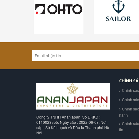
CHÍNH S
Chính sá
Chính sá
Chính sác
hành
Công ty TNHH Ananjapan. Số ĐKKD :
0110023955. Ngày cấp : 2022-06-08. Nơi
Chính sá
cấp : Sở Kế hoạch và Đầu tư Thành phố Hà
tin
Nội.