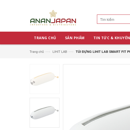
TRANG CHỦ
SẢN PHẨM
TIN TỨC & KHUYẾN
—›
—›
Trang chủ
LIHIT LAB
TÚI ĐỰNG LIHIT LAB SMART FIT 