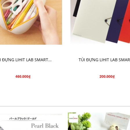
CHỌN SẢN PHẨM
CHỌN SẢN PHẨM
I ĐỰNG LIHIT LAB SMART...
TÚI ĐỰNG LIHIT LAB SMART
460.000₫
200.000₫