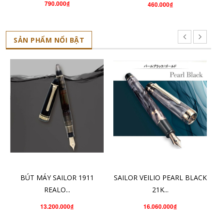
790.000₫
460.000₫
SẢN PHẨM NỔI BẬT
THÊM VÀO GIỎ HÀNG
CHỌN SẢN PHẨM
BÚT MÁY SAILOR 1911
SAILOR VEILIO PEARL BLACK
REALO...
21K...
13.200.000₫
16.060.000₫