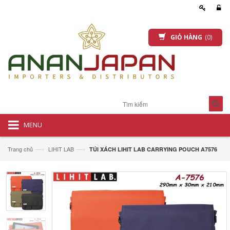
GIỎ HÀNG
(0)
MENU
—›
—›
Trang chủ
LIHIT LAB
TÚI XÁCH LIHIT LAB CARRYING POUCH A7576