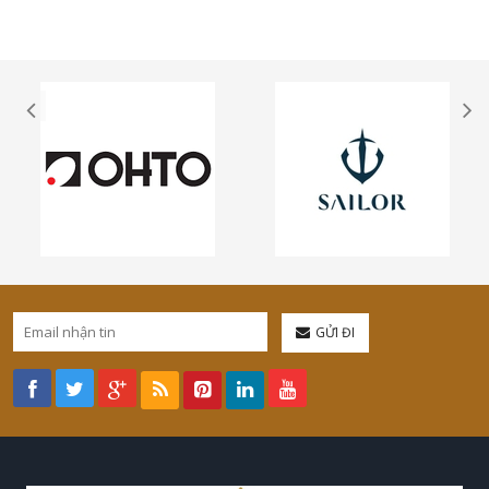
GỬI ĐI