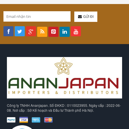
GỬI ĐI
Công ty TNHH Ananjapan. Số ĐKKD : 0110023955. Ngày cấp : 2022-06-
08. Nơi cấp : Sở Kế hoạch và Đầu tư Thành phố Hà Nội.