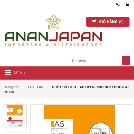
GIỎ HÀNG
(0)
MENU
—›
—›
Trang chủ
LIHIT LAB
RUỘT SỔ LIHIT LAB OPEN RING NOTEBOOK A5
N1650