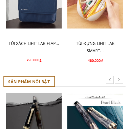
CHỌN SẢN PHẨM
CHỌN SẢN PHẨM
TÚI XÁCH LIHIT LAB FLAP...
TÚI ĐỰNG LIHIT LAB
SMART...
790.000₫
460.000₫
SẢN PHẨM NỔI BẬT