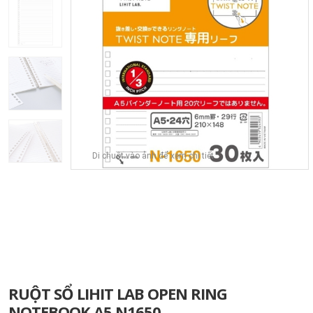
Di chuột vào ảnh để xem chi tiết
RUỘT SỔ LIHIT LAB OPEN RING
NOTEBOOK A5 N1650