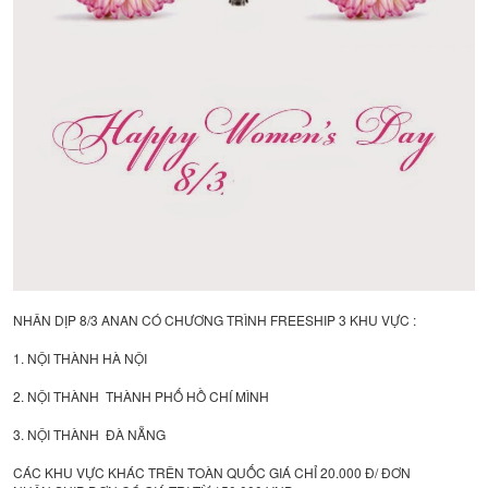
NHÂN DỊP 8/3 ANAN CÓ CHƯƠNG TRÌNH FREESHIP 3 KHU VỰC :
1. NỘI THÀNH HÀ NỘI
2. NỘI THÀNH THÀNH PHỐ HỒ CHÍ MÌNH
3. NỘI THÀNH ĐÀ NẴNG
CÁC KHU VỰC KHÁC TRÊN TOÀN QUỐC GIÁ CHỈ 20.000 Đ/ ĐƠN