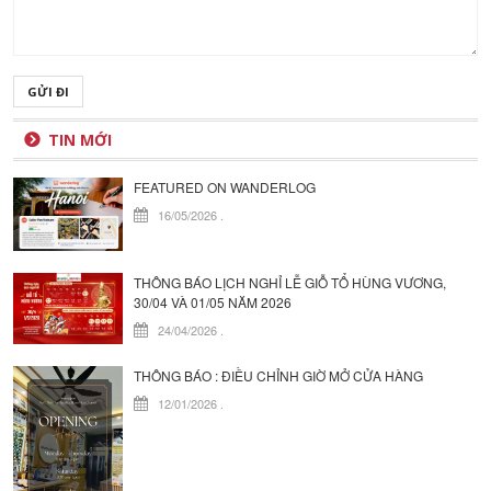
GỬI ĐI
TIN MỚI
FEATURED ON WANDERLOG
16/05/2026
.
THÔNG BÁO LỊCH NGHỈ LỄ GIỖ TỔ HÙNG VƯƠNG,
30/04 VÀ 01/05 NĂM 2026
24/04/2026
.
THÔNG BÁO : ĐIỀU CHỈNH GIỜ MỞ CỬA HÀNG
12/01/2026
.