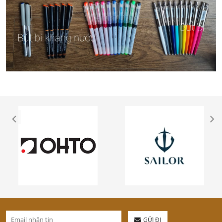
GỬI ĐI