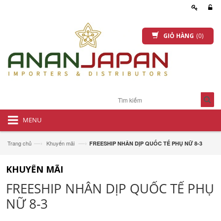
GIỎ HÀNG
(0)
MENU
—›
—›
Trang chủ
Khuyến mãi
FREESHIP NHÂN DỊP QUỐC TẾ PHỤ NỮ 8-3
KHUYẾN MÃI
FREESHIP NHÂN DỊP QUỐC TẾ PHỤ
NỮ 8-3