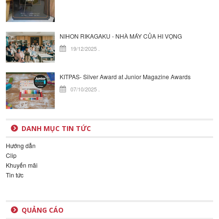
NIHON RIKAGAKU - NHÀ MÁY CỦA HI VỌNG
19/12/2025
.
KITPAS- Silver Award at Junior Magazine Awards
07/10/2025
.
DANH MỤC TIN TỨC
Hướng dẫn
Clip
Khuyến mãi
Tin tức
QUẢNG CÁO