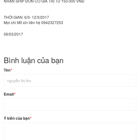
NHẬN SHIP ĐƠN CÓ GIÁ TRỊ TỪ 150.000 VNĐ
THỜI GIAN: 6/3- 12/3/2017
Mọi chi tiết xin liên hệ 0942327253
06/03/2017
Bình luận của bạn
Tên
*
Email
*
Ý kiến của bạn
*