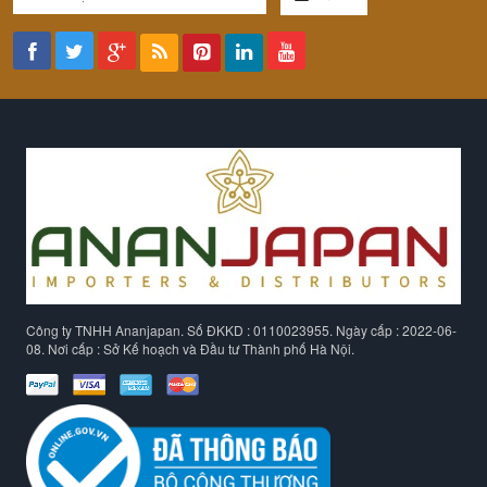
Công ty TNHH Ananjapan. Số ĐKKD : 0110023955. Ngày cấp : 2022-06-
08. Nơi cấp : Sở Kế hoạch và Đầu tư Thành phố Hà Nội.