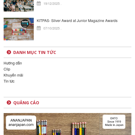
19/12/2025
.
KITPAS- Silver Award at Junior Magazine Awards
07/10/2025
.
DANH MỤC TIN TỨC
Hướng dẫn
Clip
Khuyến mãi
Tin tức
QUẢNG CÁO