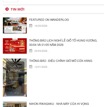
TIN MỚI
FEATURED ON WANDERLOG
16/05/2026
.
THÔNG BÁO LỊCH NGHỈ LỄ GIỖ TỔ HÙNG VƯƠNG,
30/04 VÀ 01/05 NĂM 2026
24/04/2026
.
THÔNG BÁO : ĐIỀU CHỈNH GIỜ MỞ CỬA HÀNG
12/01/2026
.
NIHON RIKAGAKU - NHÀ MÁY CỦA HI VỌNG