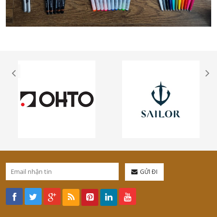
GỬI ĐI