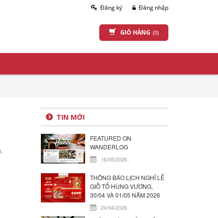
Đăng ký
Đăng nhập
GIỎ HÀNG
(0)
TIN MỚI
FEATURED ON
WANDERLOG
.
16/05/2026
.
THÔNG BÁO LỊCH NGHỈ LỄ
GIỖ TỔ HÙNG VƯƠNG,
30/04 VÀ 01/05 NĂM 2026
24/04/2026
.