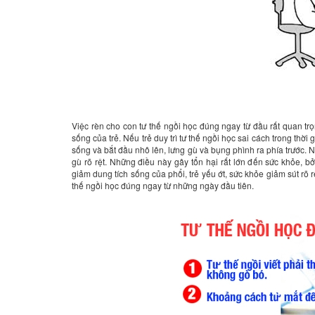
Việc rèn cho con tư thế ngồi học đúng ngay từ đầu rất quan trọn
sống của trẻ. Nếu trẻ duy trì tư thế ngồi học sai cách trong thờ
sống và bắt đầu nhô lên, lưng gù và bụng phình ra phía trước. 
gù rõ rệt. Những điều này gây tổn hại rất lớn đến sức khỏe, b
giảm dung tích sống của phổi, trẻ yếu ớt, sức khỏe giảm sút rõ r
thế ngồi học đúng ngay từ những ngày đầu tiên.