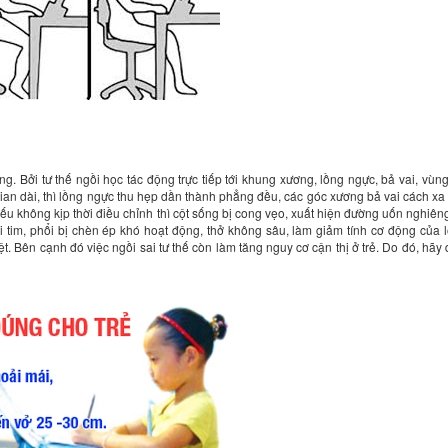
g. Bởi tư thế ngồi học tác động trực tiếp tới khung xương, lồng ngực, bả vai, vùng
i gian dài, thì lồng ngực thu hẹp dần thành phẳng đều, các góc xương bả vai cách xa
Nếu không kịp thời điều chỉnh thì cột sống bị cong vẹo, xuất hiện đường uốn nghiên
ởi tim, phổi bị chèn ép khó hoạt động, thở không sâu, làm giảm tính cơ động của 
ệt. Bên cạnh đó việc ngồi sai tư thế còn làm tăng nguy cơ cận thị ở trẻ. Do đó, hãy 