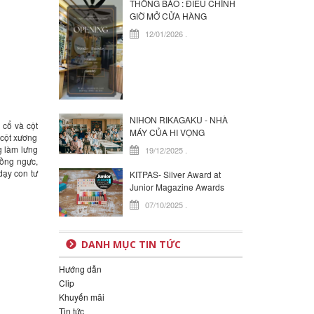
THÔNG BÁO : ĐIỀU CHỈNH
GIỜ MỞ CỬA HÀNG
12/01/2026
.
NIHON RIKAGAKU - NHÀ
 cổ và cột
MÁY CỦA HI VỌNG
 cột xương
g làm lưng
19/12/2025
.
lồng ngực,
dạy con tư
KITPAS- Silver Award at
Junior Magazine Awards
07/10/2025
.
DANH MỤC TIN TỨC
Hướng dẫn
Clip
Khuyến mãi
Tin tức