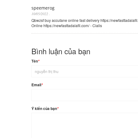
speemerog
10/05/2022
.
Qbwzsf buy accutane online fast delivery https://newfasttadala
Online https://newfasttadalafil.com/ - Cialis
Bình luận của bạn
Tên
*
Email
*
Ý kiến của bạn
*