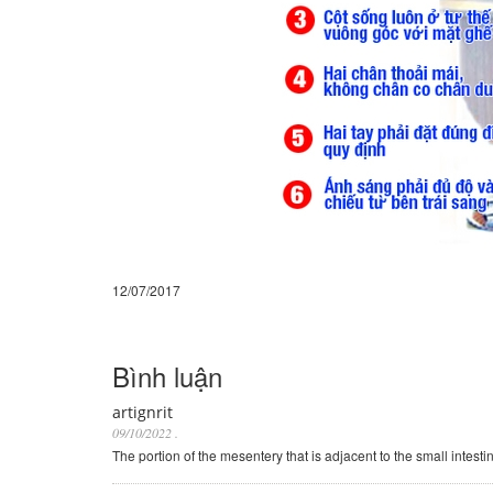
12/07/2017
Bình luận
artignrit
09/10/2022
.
The portion of the mesentery that is adjacent to the small intestin