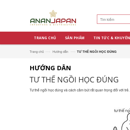
TRANG CHỦ
SẢN PHẨM
TIN TỨC & KHUYẾN
—›
—›
Trang chủ
Hướng dẫn
TƯ THẾ NGỒI HỌC ĐÚNG
HƯỚNG DẪN
TƯ THẾ NGỒI HỌC ĐÚNG
Tư thế ngồi học đúng và cách cầm bút rất quan trọng đối với tr