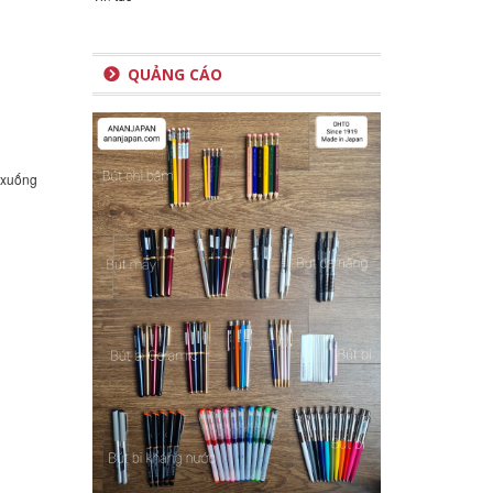
QUẢNG CÁO
 xuống