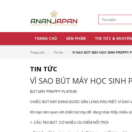
TRANG CHỦ
SẢN PHẨM
TIN TỨC & KHUYẾN
—›
—›
Trang chủ
Tin tức
VÌ SAO BÚT MÁY HỌC SINH PREPPY 
TIN TỨC
VÌ SAO BÚT MÁY HỌC SINH 
BÚT MÁY PREPPY PLATIUM
CHIẾC BÚT NÀY ĐANG ĐƯỢC SĂN LÙNG RÁO RIẾT, VÌ SAO 
Khi bạn làm quen với chiếc bút này dễ dàng nhận thấy nhiều ư
1. CẤU TẠO BÚT CÓ NHIỀU ƯU ĐIỂM NỔI TRỘI