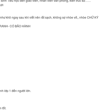
ọc sinh Tiểu học đến giáo viên, nhân viên văn phòng, kiến trúc sư……
mực
hư khô ngay sau khi viết nên rất sạch, không sợ nhòe vở,, nhòe CHỮ KÝ
TRANH- CÓ BẢO HÀNH
inh lớp 1 đến người lớn.
 tốt.