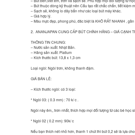
– Bút bền,viết êm, trơn và sạch sẽ. Phù hợp mọi đối tượng từ h
– Bút thuộc dòng kỹ thuật nên Cấu tạo rất chắc chắn, tiết kiệm 
– Sạch sẽ, không lo dây bẩn như các loại bút máy khác.
– Giá hợp lý.
– Màu mực đẹp, phong phú, đăc biệt là KHÔ RẤT NHANH , gần n
2. ANANJAPAN CUNG CẤP BÚT CHÍNH HÃNG – GIÁ CẠNH 
THÔNG TIN CHUNG:
– Nước sản xuất: Nhật Bản.
– Hãng sản xuất: Platium
– Kích thước bút: 13,8 x 1,3 cm
Loại ngòi: Ngòi trơn, không thanh đậm.
GIÁ BÁN LẺ:
– Kích thước ngòi: có 3 loại:
* Ngòi 03: ( 0.3 mm) : 70 k/ c .
Ngòi này êm,, trơn nhất, thích hợp mọi đối tượng từ các bé học s
* Ngòi 02 ( 0.2 mm): 90k/ c
Nếu bạn thích nét nhỏ hơn, thanh 1 chút thì bút 0,2 sẽ là lựa chon