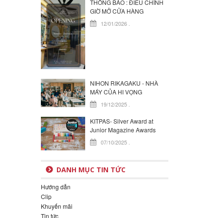
THÔNG BÁO : ĐIỀU CHỈNH
GIỜ MỞ CỬA HÀNG
12/01/2026
.
NIHON RIKAGAKU - NHÀ
MÁY CỦA HI VỌNG
19/12/2025
.
KITPAS- Silver Award at
Junior Magazine Awards
07/10/2025
.
DANH MỤC TIN TỨC
Hướng dẫn
Clip
Khuyến mãi
Tin tức