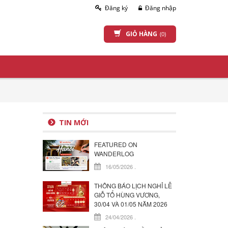
Đăng ký
Đăng nhập
GIỎ HÀNG
(0)
TIN MỚI
FEATURED ON
WANDERLOG
16/05/2026
.
THÔNG BÁO LỊCH NGHỈ LỄ
GIỖ TỔ HÙNG VƯƠNG,
30/04 VÀ 01/05 NĂM 2026
24/04/2026
.