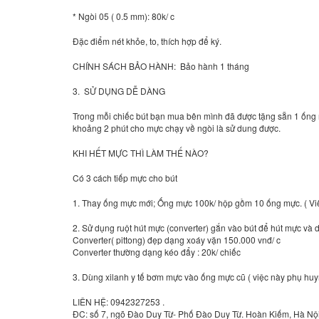
* Ngòi 05 ( 0.5 mm): 80k/ c
Đặc điểm nét khỏe, to, thích hợp để ký.
CHÍNH SÁCH BẢO HÀNH: Bảo hành 1 tháng
3. SỬ DỤNG DỄ DÀNG
Trong mỗi chiếc bút bạn mua bên mình đã được tặng sẵn 1 ống
khoảng 2 phút cho mực chạy về ngòi là sử dung được.
KHI HẾT MỰC THÌ LÀM THẾ NÀO?
Có 3 cách tiếp mực cho bút
1. Thay ống mực mới; Ống mực 100k/ hộp gồm 10 ống mực. ( Viết
2. Sử dụng ruột hút mực (converter) gắn vào bút để hút mực và
Converter( pittong) đẹp dạng xoáy vặn 150.000 vnđ/ c
Converter thường dạng kéo đẩy : 20k/ chiếc
3. Dùng xilanh y tế bơm mực vào ống mực cũ ( việc này phụ huy
LIÊN HỆ: 0942327253 .
ĐC: số 7, ngõ Đào Duy Từ- Phố Đào Duy Từ. Hoàn Kiếm, Hà Nội