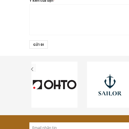
Ý kiến của bạn
*
GỬI ĐI