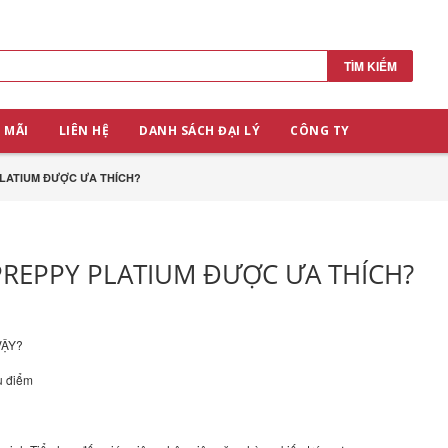
TÌM KIẾM
 MÃI
LIÊN HỆ
DANH SÁCH ĐẠI LÝ
CÔNG TY
PLATIUM ĐƯỢC ƯA THÍCH?
PREPPY PLATIUM ĐƯỢC ƯA THÍCH?
VẬY?
u điểm