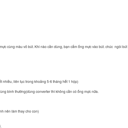
 mực cùng màu vỏ bút. Khi nào cần dùng, bạn cắm ống mực vào bút. chúc ngòi bút
 nhiều, liên tục trong khoảng 5-6 tháng hết 1 hộp)
 dùng bình thường(dùng converter thì không cần có ống mực nữa.
nh nên làm thay cho con)
.