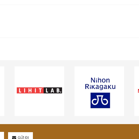
GỬI ĐI