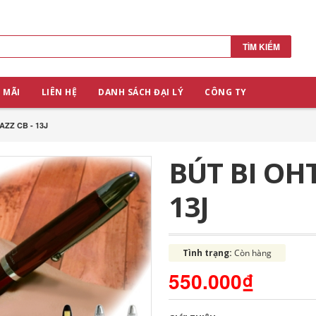
TÌM KIẾM
 MÃI
LIÊN HỆ
DANH SÁCH ĐẠI LÝ
CÔNG TY
AZZ CB - 13J
BÚT BI OHT
13J
Tình trạng:
Còn hàng
550.000₫