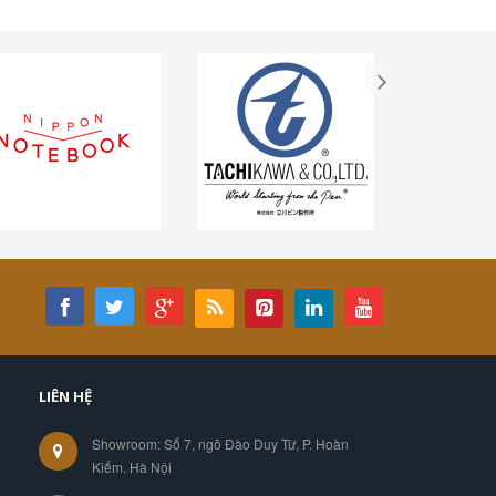
LIÊN HỆ
Showroom: Số 7, ngõ Đào Duy Từ, P. Hoàn
Kiếm. Hà Nội