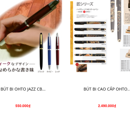
CHỌN SẢN PHẨM
CHỌN SẢN PHẨM
BÚT BI OHTO JAZZ CB...
BÚT BI CAO CẤP OHTO..
550.000₫
2.490.000₫