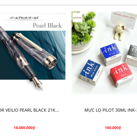
THÊM VÀO GIỎ HÀNG
CHỌN SẢN PHẨM
OR VEILIO PEARL BLACK 21K...
MỰC LỌ PILOT 30ML INK-
16.060.000₫
160.000₫