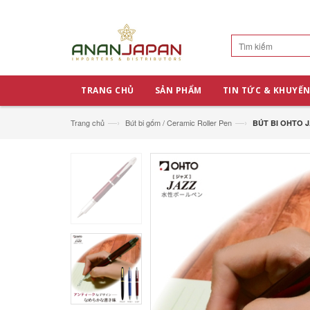
TRANG CHỦ
SẢN PHẨM
TIN TỨC & KHUYẾN
—›
—›
Trang chủ
Bút bi gốm / Ceramic Roller Pen
BÚT BI OHTO J