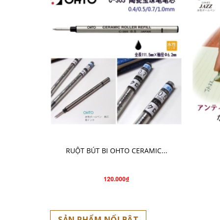
THÊM VÀO GIỎ HÀNG
RUỘT BÚT BI OHTO CERAMIC...
120.000₫
SẢN PHẨM NỔI BẬT