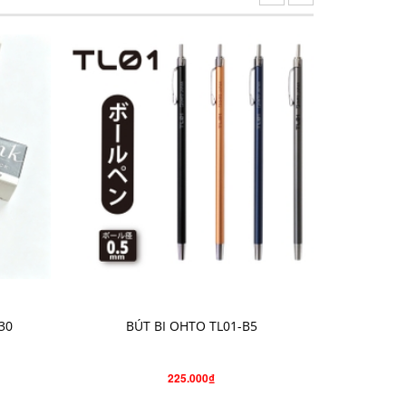
CHỌN SẢN PHẨM
30
BÚT BI OHTO TL01-B5
BÚT C
225.000₫