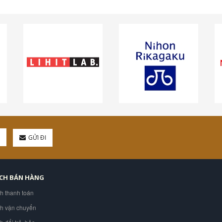
GỬI ĐI
ÁCH BÁN HÀNG
ch thanh toán
ch vận chuyển