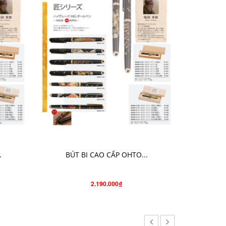
T
CHỌN SẢN PHẨM
.
BÚT BI CAO CẤP OHTO...
BÚT BI 
2.190.000₫