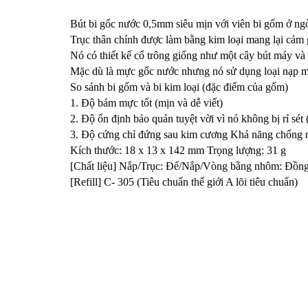
Bút bi gốc nước 0,5mm siêu mịn với viên bi gốm ở ngò
Trục thân chính được làm bằng kim loại mang lại cảm 
Nó có thiết kế cổ trông giống như một cây bút máy và
Mặc dù là mực gốc nước nhưng nó sử dụng loại nạp m
So sánh bi gốm và bi kim loại (đặc điểm của gốm)
1. Độ bám mực tốt (mịn và dễ viết)
2. Độ ổn định bảo quản tuyệt vời vì nó không bị rỉ sét
3. Độ cứng chỉ đứng sau kim cương Khả năng chống mà
Kích thước: 18 x 13 x 142 mm Trọng lượng: 31 g
[Chất liệu] Nắp/Trục: Đế/Nắp/Vòng bằng nhôm: Đồng
[Refill] C- 305 (Tiêu chuẩn thế giới A lõi tiêu chuẩn)