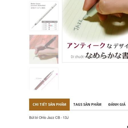
Di chuột vào ảnh để xem chi tiết
CHI TIẾT SẢN PHẨM
TAGS SẢN PHẨM
ĐÁNH GIÁ
Bút bi Ohto Jazz CB - 13J