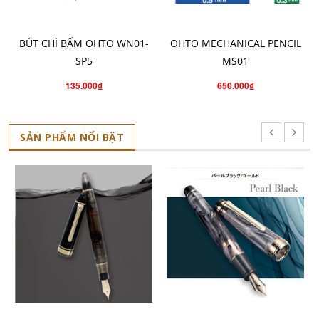
CHỌN SẢN PHẨM
CHỌN SẢN PHẨM
BÚT CHÌ BẤM OHTO WN01-
OHTO MECHANICAL PENCIL
SP5
MS01
135.000₫
650.000₫
SẢN PHẨM NỔI BẬT
THÊM VÀO GIỎ HÀNG
CHỌN SẢN PHẨM