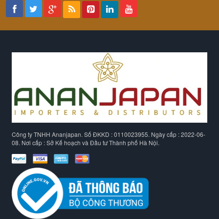
Công ty TNHH Ananjapan. Số ĐKKD : 0110023955. Ngày cấp : 2022-06-
08. Nơi cấp : Sở Kế hoạch và Đầu tư Thành phố Hà Nội.