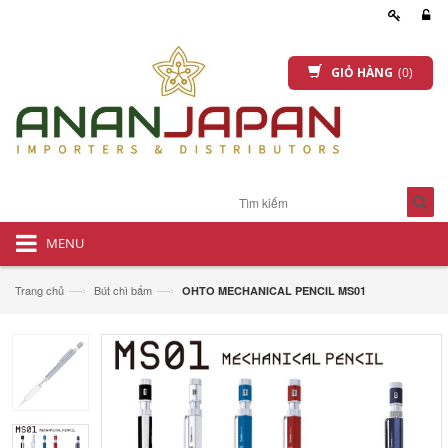
GIỎ HÀNG
(0)
MENU
—›
—›
Trang chủ
Bút chì bấm
OHTO MECHANICAL PENCIL MS01