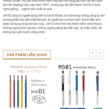
Pencil) ra đời. Họ yêu thích khái niệm này đến nỗi từng lấy luôn cái tên Auto
làm tên thương hiệu vào năm 1957, nhưng sau đó đổi thành OHTO vì Auto
nghe giống… ngành sản xuất xe quá.
OHTO cũng là người sáng chế ra bút bi Roller, là một trong những công ty văn
phòng phẩm lâu đời nhất thế giới, là người tạo ra khái niệm ‘bút bi đầu kim’
được sử dụng rộng rãi hiện nay. OHTO như một nhà thám hiểm nhiệt thành.
Không ngừng thử nghiệm, không ngừng sáng tạo bất ngờ, và chắc chắn, sẽ
không bao giờ muốn dừng chân.
SẢN PHẨM LIÊN QUAN