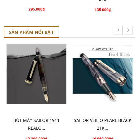
295.000₫
135.000₫
SẢN PHẨM NỔI BẬT
CHỌN SẢN PHẨM
CHO VÀO GIỎ HÀNG
BÚT MÁY SAILOR 1911
SAILOR VEILIO PEARL BLACK
REALO...
21K...
13.200.000₫
16.060.000₫