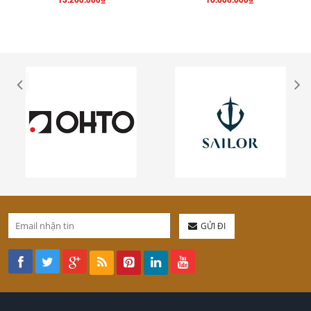
GỬI ĐI