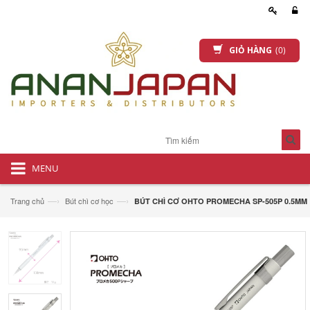
GIỎ HÀNG
(0)
MENU
—›
—›
Trang chủ
Bút chì cơ học
BÚT CHÌ CƠ OHTO PROMECHA SP-505P 0.5MM