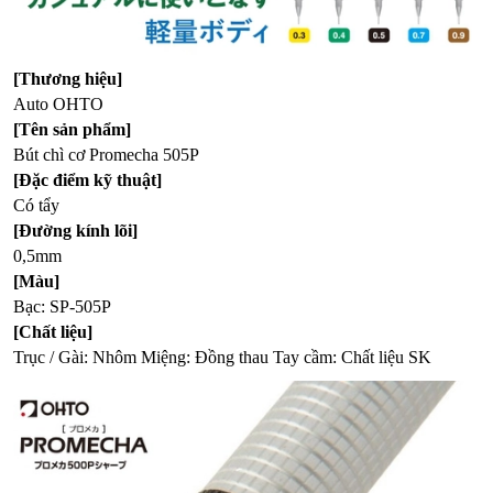
[Thương hiệu]
Auto OHTO
[Tên sản phẩm]
Bút chì cơ Promecha 505P
[Đặc điểm kỹ thuật]
Có tẩy
[Đường kính lõi]
0,5mm
[Màu]
Bạc: SP-505P
[Chất liệu]
Trục / Gài: Nhôm Miệng: Đồng thau Tay cầm: Chất liệu SK