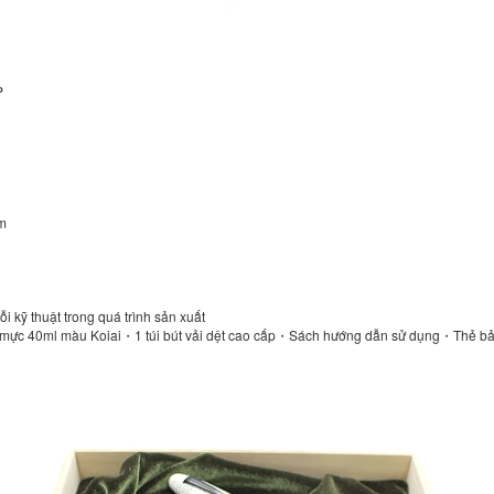
P
mm
ỗi kỹ thuật trong quá trình sản xuất
ọ mực 40ml màu Koiai・1 túi bút vải dệt cao cấp・Sách hướng dẫn sử dụng・Thẻ b