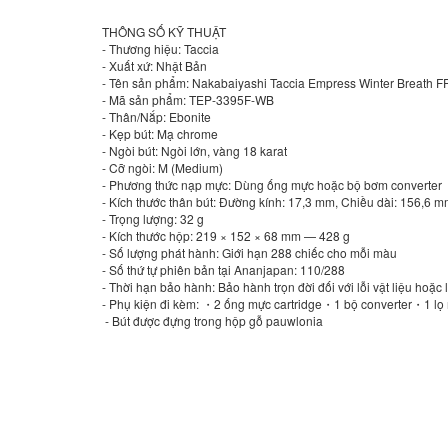
THÔNG SỐ KỸ THUẬT
- Thương hiệu: Taccia
- Xuất xứ: Nhật Bản
- Tên sản phẩm: Nakabaiyashi Taccia Empress Winter Breath F
- Mã sản phẩm: TEP-3395F-WB
- Thân/Nắp: Ebonite
- Kẹp bút: Mạ chrome
- Ngòi bút: Ngòi lớn, vàng 18 karat
- Cỡ ngòi: M (Medium)
- Phương thức nạp mực: Dùng ống mực hoặc bộ bơm converter
- Kích thước thân bút: Đường kính: 17,3 mm, Chiều dài: 156,6 
- Trọng lượng: 32 g
- Kích thước hộp: 219 × 152 × 68 mm — 428 g
- Số lượng phát hành: Giới hạn 288 chiếc cho mỗi màu
- Số thứ tự phiên bản tại Ananjapan: 110/288
- Thời hạn bảo hành: Bảo hành trọn đời đối với lỗi vật liệu hoặc l
- Phụ kiện đi kèm: ・2 ống mực cartridge・1 bộ converter・1 l
- Bút được đựng trong hộp gỗ pauwlonia