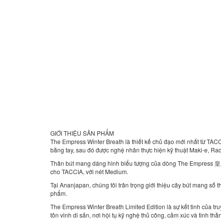
GIỚI THIỆU SẢN PHẨM
The Empress Winter Breath là thiết kế chủ đạo mới nhất từ TAC
bằng tay, sau đó được nghệ nhân thực hiện kỹ thuật Maki-e, Ra
Thân bút mang dáng hình biểu tượng của dòng The Empress 皇后 LE
cho TACCIA, với nét Medium.
Tại Ananjapan, chúng tôi trân trọng giới thiệu cây bút mang số
phẩm.
The Empress Winter Breath Limited Edition là sự kết tinh của t
tôn vinh di sản, nơi hội tụ kỹ nghệ thủ công, cảm xúc và tinh th