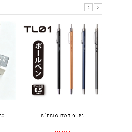
CHỌN SẢN PHẨM
30
BÚT BI OHTO TL01-B5
BÚT C