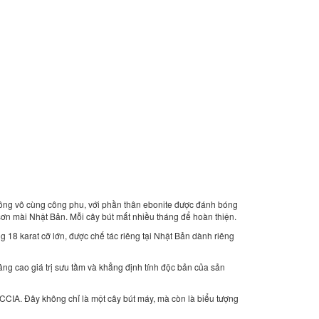
 công vô cùng công phu, với phần thân ebonite được đánh bóng
ơn mài Nhật Bản. Mỗi cây bút mất nhiều tháng để hoàn thiện.
18 karat cỡ lớn, được chế tác riêng tại Nhật Bản dành riêng
âng cao giá trị sưu tầm và khẳng định tính độc bản của sản
ACCIA. Đây không chỉ là một cây bút máy, mà còn là biểu tượng