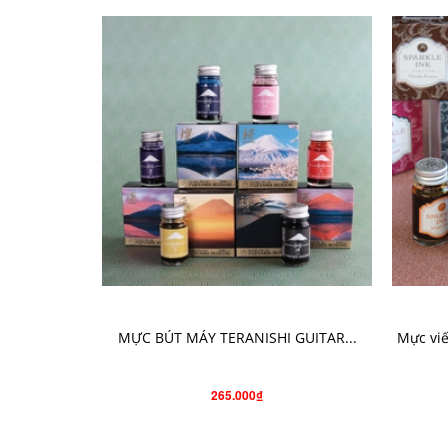
CHỌN SẢN PHẨM
MỰC BÚT MÁY TERANISHI GUITAR...
Mực viế
265.000₫