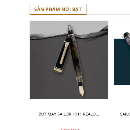
SẢN PHẨM NỔI BẬT
CHỌN SẢN PHẨM
BÚT MÁY SAILOR 1911 REALO...
SAIL