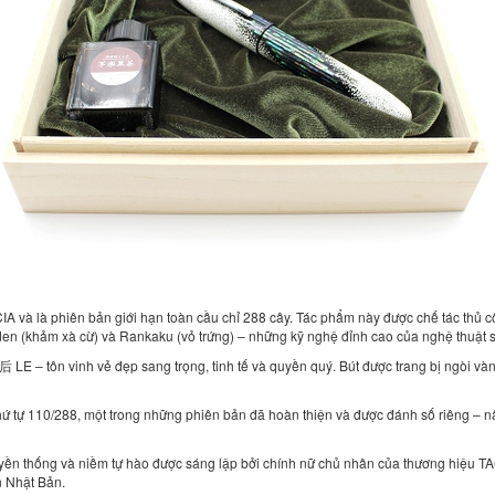
CIA và là phiên bản giới hạn toàn cầu chỉ 288 cây. Tác phẩm này được chế tác thủ
den (khảm xà cừ) và Rankaku (vỏ trứng) – những kỹ nghệ đỉnh cao của nghệ thuật s
 – tôn vinh vẻ đẹp sang trọng, tinh tế và quyền quý. Bút được trang bị ngòi vàng 
 thứ tự 110/288, một trong những phiên bản đã hoàn thiện và được đánh số riêng – n
ruyền thống và niềm tự hào được sáng lập bởi chính nữ chủ nhân của thương hiệu T
ần Nhật Bản.