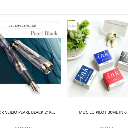
CHO VÀO GIỎ HÀNG
CHỌN SẢN PHẨM
OR VEILIO PEARL BLACK 21K...
MỰC LỌ PILOT 30ML INK-