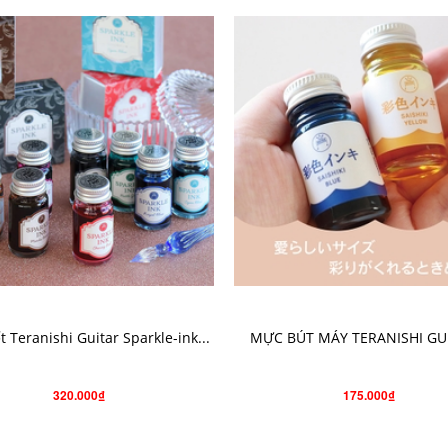
CHỌN SẢN PHẨM
CHỌN SẢN PHẨM
t Teranishi Guitar Sparkle-ink...
MỰC BÚT MÁY TERANISHI GUI
320.000₫
175.000₫