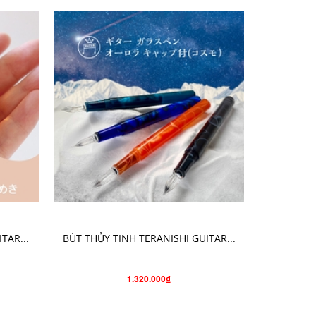
CHỌN SẢN PHẨM
TAR...
BÚT THỦY TINH TERANISHI GUITAR...
BÚT THỦY 
1.320.000₫