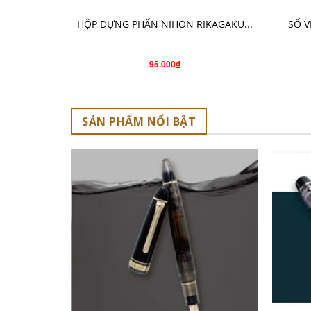
HỘP ĐỰNG PHẤN NIHON RIKAGAKU...
SỔ V
95.000₫
SẢN PHẨM NỔI BẬT