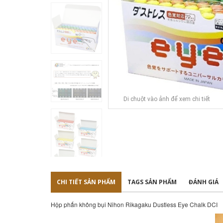
Di chuột vào ảnh để xem chi tiết
CHI TIẾT SẢN PHẨM
TAGS SẢN PHẨM
ĐÁNH GIÁ
Hộp phấn không bụi Nihon Rikagaku Dustless Eye Chalk DCI