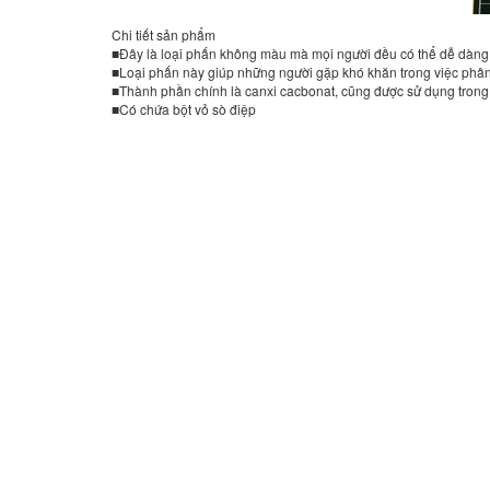
Chi tiết sản phẩm
■Đây là loại phấn không màu mà mọi người đều có thể dễ dàng 
■Loại phấn này giúp những người gặp khó khăn trong việc phân
■Thành phần chính là canxi cacbonat, cũng được sử dụng trong k
■Có chứa bột vỏ sò điệp