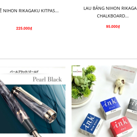
LAU BẢNG NIHON RIKAG
Ẽ NIHON RIKAGAKU KITPAS...
CHALKBOARD...
95.000₫
225.000₫