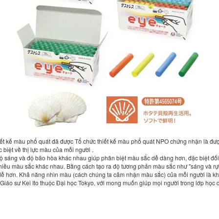
ết kế màu phổ quát đã được Tổ chức thiết kế màu phổ quát NPO chứng nhận là được
 biệt về thị lực màu của mỗi người .
ộ sáng và độ bão hòa khác nhau giúp phân biệt màu sắc dễ dàng hơn, đặc biệt đối
u màu sắc khác nhau. Bằng cách tạo ra độ tương phản màu sắc như "sáng và rực rỡ",
dễ hơn. Khả năng nhìn màu (cách chúng ta cảm nhận màu sắc) của mỗi người là khá
 Giáo sư Kei Ito thuộc Đại học Tokyo, với mong muốn giúp mọi người trong lớp học d
)