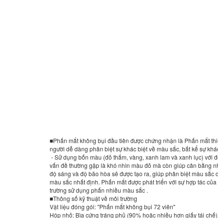
■Phấn mắt không bụi đầu tiên được chứng nhận là Phấn mắt thi
người dễ dàng phân biệt sự khác biệt về màu sắc, bất kể sự khác
- Sử dụng bốn màu (đỏ thắm, vàng, xanh lam và xanh lục) với đ
vấn đề thường gặp là khó nhìn màu đỏ mà còn giúp cân bằng nhiề
độ sáng và độ bão hòa sẽ được tạo ra, giúp phân biệt màu sắc 
màu sắc nhất định. Phấn mắt được phát triển với sự hợp tác của
trường sử dụng phấn nhiều màu sắc .
■Thông số kỹ thuật về môi trường
Vật liệu đóng gói: "Phấn mắt không bụi 72 viên"
Hộp nhỏ: Bìa cứng tráng phủ (90% hoặc nhiều hơn giấy tái chế