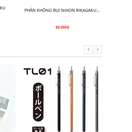
AKU
PHẤN KHÔNG BỤI NIHON RIKAGAKU...
HỘP 6
65.000₫