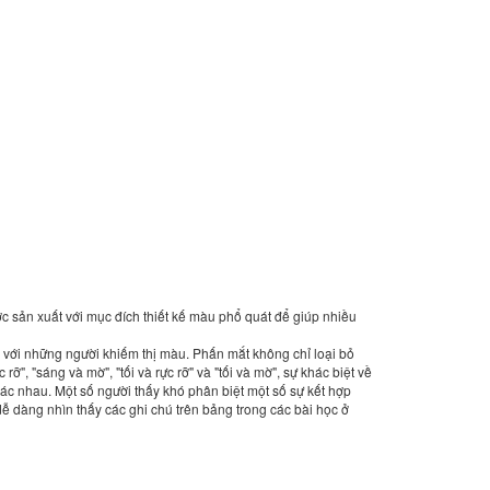
 sản xuất với mục đích thiết kế màu phổ quát để giúp nhiều
 với những người khiếm thị màu. Phấn mắt không chỉ loại bỏ
 "sáng và mờ", "tối và rực rỡ" và "tối và mờ", sự khác biệt về
c nhau. Một số người thấy khó phân biệt một số sự kết hợp
ễ dàng nhìn thấy các ghi chú trên bảng trong các bài học ở