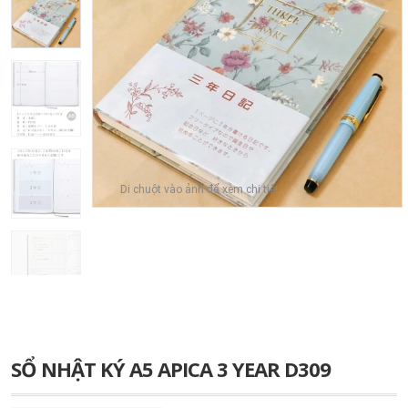
Di chuột vào ảnh để xem chi tiết
SỔ NHẬT KÝ A5 APICA 3 YEAR D309