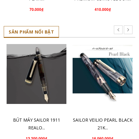
70.000₫
410.000₫
SẢN PHẨM NỔI BẬT
CHỌN SẢN PHẨM
CHO VÀO GIỎ HÀNG
BÚT MÁY SAILOR 1911
SAILOR VEILIO PEARL BLACK
REALO...
21K...
13.200.000₫
16.060.000₫