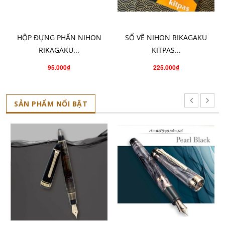
CHO VÀO GIỎ HÀNG
CHO VÀO GIỎ HÀNG
HỘP ĐỰNG PHẤN NIHON
SỔ VẼ NIHON RIKAGAKU
RIKAGAKU...
KITPAS...
95.000₫
225.000₫
SẢN PHẨM NỔI BẬT