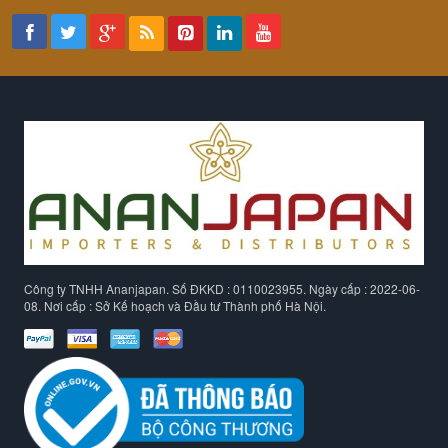
Công ty TNHH Ananjapan. Số ĐKKD : 0110023955. Ngày cấp : 2022-06-
08. Nơi cấp : Sở Kế hoạch và Đầu tư Thành phố Hà Nội.