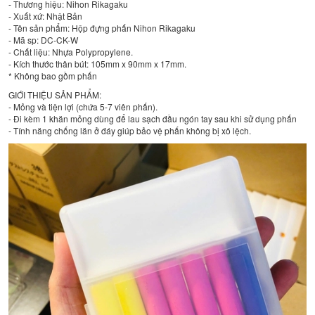
- Thương hiệu: Nihon Rikagaku
- Xuất xứ: Nhật Bản
- Tên sản phẩm: Hộp đựng phấn Nihon Rikagaku
- Mã sp: DC-CK-W
- Chất liệu: Nhựa Polypropylene.
- Kích thước thân bút: 105mm x 90mm x 17mm.
* Không bao gồm phấn
GIỚI THIỆU SẢN PHẨM:
- Mỏng và tiện lợi (chứa 5-7 viên phấn).
- Đi kèm 1 khăn mỏng dùng để lau sạch đầu ngón tay sau khi sử dụng phấn
- Tính năng chống lăn ở đáy giúp bảo vệ phấn không bị xô lệch.