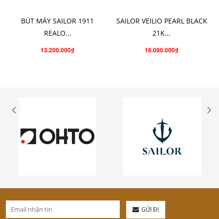
CHỌN SẢN PHẨM
CHO VÀO GIỎ HÀNG
BÚT MÁY SAILOR 1911
SAILOR VEILIO PEARL BLACK
REALO...
21K...
13.200.000₫
16.060.000₫
GỬI ĐI