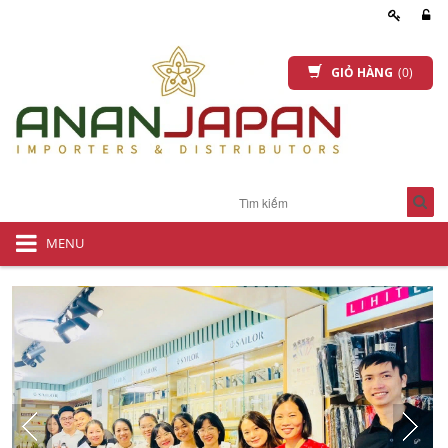
GIỎ HÀNG
(0)
MENU