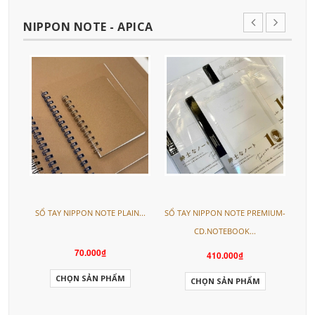
NIPPON NOTE - APICA
SỔ TAY NIPPON NOTE PLAIN...
SỔ TAY NIPPON NOTE PREMIUM-
S
CD.NOTEBOOK...
70.000₫
410.000₫
CHỌN SẢN PHẨM
CHỌN SẢN PHẨM