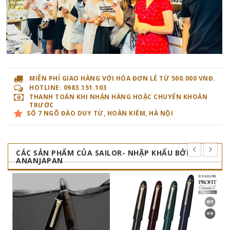
MIỄN PHÍ GIAO HÀNG VỚI HÓA ĐƠN LẺ TỪ 500.000 VNĐ.
HOTLINE: 0983.151.103
THANH TOÁN KHI NHẬN HÀNG HOẶC CHUYỂN KHOẢN
TRƯỚC
SỐ 7 NGÕ ĐÀO DUY TỪ, HOÀN KIẾM, HÀ NỘI
CÁC SẢN PHẨM CỦA SAILOR- NHẬP KHẨU BỞI
ANANJAPAN