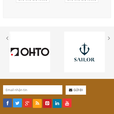
GỬI ĐI