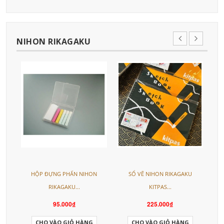
NIHON RIKAGAKU
L
HỘP ĐỰNG PHẤN NIHON
SỔ VẼ NIHON RIKAGAKU
RIKAGAKU...
KITPAS...
95.000₫
225.000₫
CHO VÀO GIỎ HÀNG
CHO VÀO GIỎ HÀNG