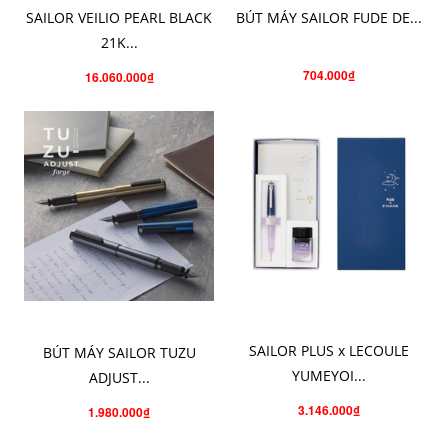
SAILOR VEILIO PEARL BLACK
BÚT MÁY SAILOR FUDE DE...
21K...
704.000₫
16.060.000₫
CHO VÀO GIỎ HÀNG
CHỌN SẢN PHẨM
SAILOR PLUS x LECOULE
BÚT MÁY SAILOR TUZU
YUMEYOI...
ADJUST...
3.146.000₫
1.980.000₫