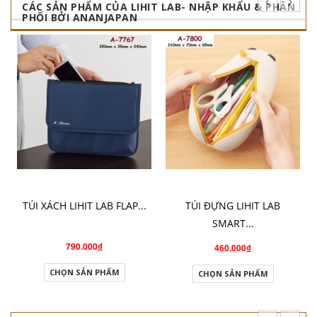
CÁC SẢN PHẨM CỦA LIHIT LAB- NHẬP KHẨU & PHÂN
PHỐI BỞI ANANJAPAN
TÚI XÁCH LIHIT LAB FLAP...
TÚI ĐỰNG LIHIT LAB
SMART...
790.000₫
460.000₫
CHỌN SẢN PHẨM
CHỌN SẢN PHẨM