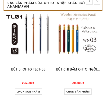
CÁC SẢN PHẨM CỦA OHTO- NHẬP KHẨU BỞI
ANANJAPAN
BÚT BI OHTO TL01-B5
BÚT CHÌ BẤM OHTO NGÒI...
225.000₫
295.000₫
CHỌN SẢN PHẨM
CHỌN SẢN PHẨM