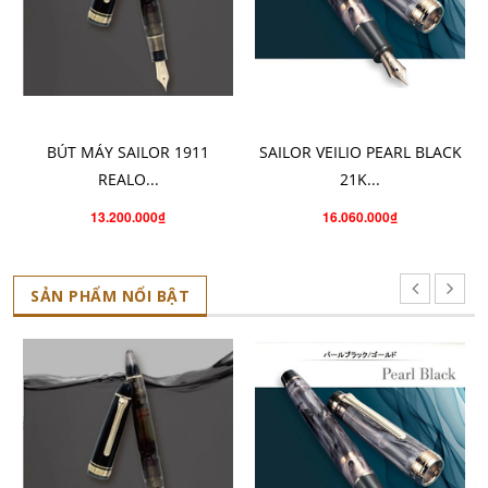
THÊM VÀO GIỎ HÀNG
CHỌN SẢN PHẨM
BÚT MÁY SAILOR 1911
SAILOR VEILIO PEARL BLACK
REALO...
21K...
13.200.000₫
16.060.000₫
SẢN PHẨM NỔI BẬT