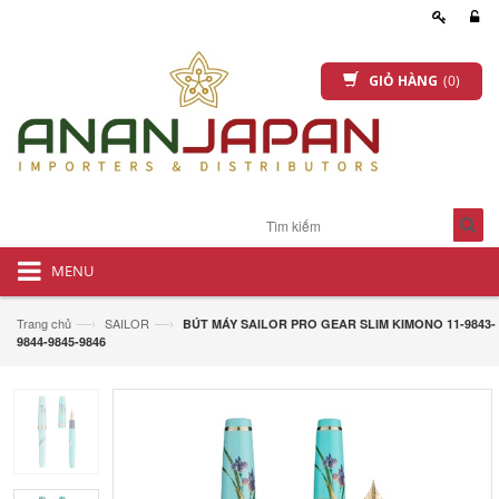
GIỎ HÀNG
(0)
MENU
—›
—›
Trang chủ
SAILOR
BÚT MÁY SAILOR PRO GEAR SLIM KIMONO 11-9843-
9844-9845-9846