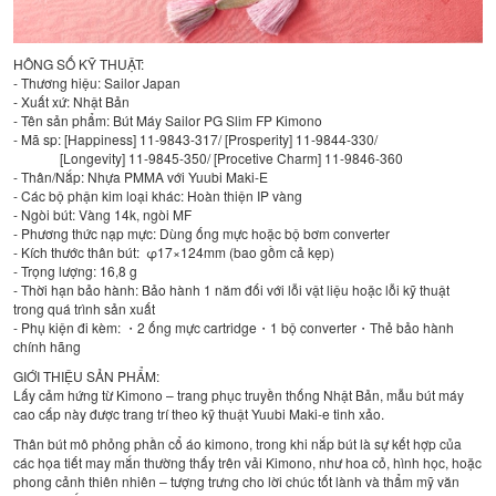
HÔNG SỐ KỸ THUẬT:
- Thương hiệu: Sailor Japan
- Xuất xứ: Nhật Bản
- Tên sản phẩm: Bút Máy Sailor PG Slim FP Kimono
- Mã sp: [Happiness] 11-9843-317/ [Prosperity] 11-9844-330/
[Longevity] 11-9845-350/ [Procetive Charm] 11-9846-360
- Thân/Nắp: Nhựa PMMA với Yuubi Maki-E
- Các bộ phận kim loại khác: Hoàn thiện IP vàng
- Ngòi bút: Vàng 14k, ngòi MF
- Phương thức nạp mực: Dùng ống mực hoặc bộ bơm converter
- Kích thước thân bút: φ17×124mm (bao gồm cả kẹp)
- Trọng lượng: 16,8 g
- Thời hạn bảo hành: Bảo hành 1 năm đối với lỗi vật liệu hoặc lỗi kỹ thuật
trong quá trình sản xuất
- Phụ kiện đi kèm: ・2 ống mực cartridge・1 bộ converter・Thẻ bảo hành
chính hãng
GIỚI THIỆU SẢN PHẨM:
Lấy cảm hứng từ Kimono – trang phục truyền thống Nhật Bản, mẫu bút máy
cao cấp này được trang trí theo kỹ thuật Yuubi Maki-e tinh xảo.
Thân bút mô phỏng phần cổ áo kimono, trong khi nắp bút là sự kết hợp của
các họa tiết may mắn thường thấy trên vải Kimono, như hoa cỏ, hình học, hoặc
phong cảnh thiên nhiên – tượng trưng cho lời chúc tốt lành và thẩm mỹ văn