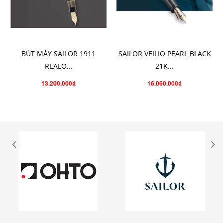
THÊM VÀO GIỎ HÀNG
CHỌN SẢN PHẨM
BÚT MÁY SAILOR 1911
SAILOR VEILIO PEARL BLACK
REALO...
21K...
13.200.000₫
16.060.000₫