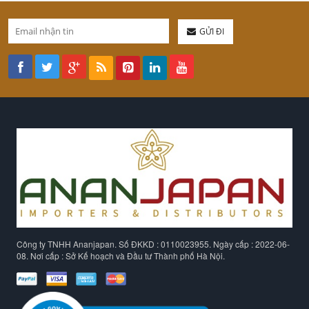
GỬI ĐI
Công ty TNHH Ananjapan. Số ĐKKD : 0110023955. Ngày cấp : 2022-06-
08. Nơi cấp : Sở Kế hoạch và Đầu tư Thành phố Hà Nội.