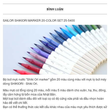
BÌNH LUẬN
SAILOR SHIKIORI MARKER 20-COLOR SET 25-5400
Bộ bút mực nước "Shiki Ori marker" gồm 20 màu cùng màu với mực lọ bút máy
dòng SHIKIORI - Shiki Ori.
Màu mực có tổng cộng 20 màu, mỗi màu 5 màu dành cho xuân, hạ, thu, đông,
lấy cảm hứng từ bốn mùa của Nhật Bản.
Một loại bút đánh dấu đôi với loại cọ có độ cứng vừa phải và đầu nhọn hoàn
hảo để viết chi tiết.
Bạn có thể thưởng thức các kết cấu khác nhau của màu mực yêu thích được sử