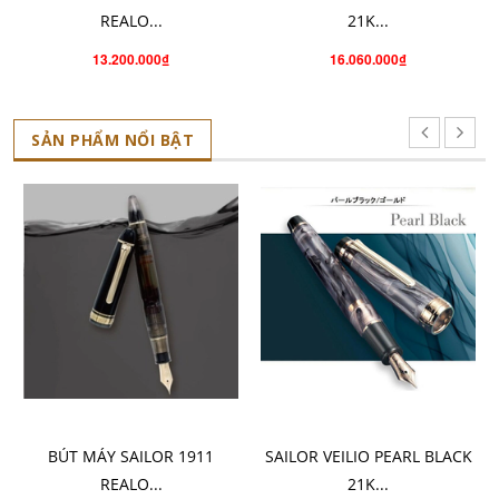
REALO...
21K...
13.200.000₫
16.060.000₫
SẢN PHẨM NỔI BẬT
CHỌN SẢN PHẨM
CHO VÀO GIỎ HÀNG
BÚT MÁY SAILOR 1911
SAILOR VEILIO PEARL BLACK
REALO...
21K...