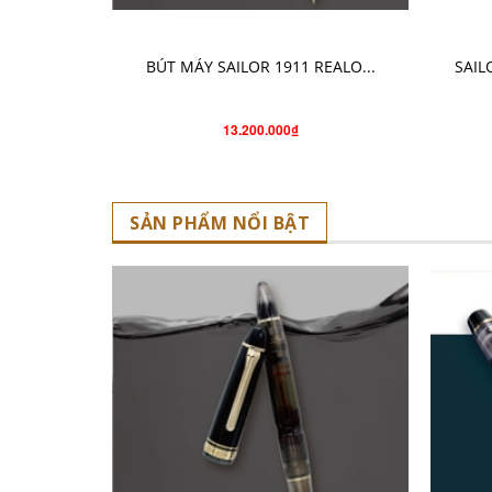
CHỌN SẢN PHẨM
BÚT MÁY SAILOR 1911 REALO...
SAIL
13.200.000₫
SẢN PHẨM NỔI BẬT