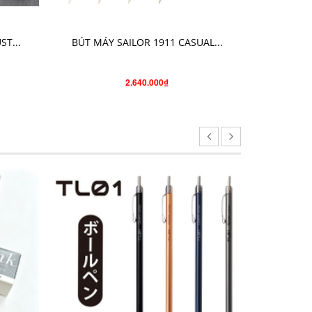
CHỌN SẢN PHẨM
T...
BÚT MÁY SAILOR 1911 CASUAL...
BÚT M
2.640.000₫