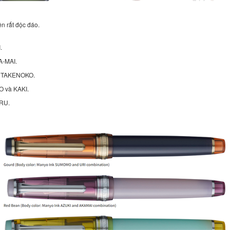
ên rất độc đáo.
.
A-MAI.
và TAKENOKO.
O và KAKI.
IRU.