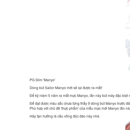
PG Slim 'Manyo'
Dòng bút Sailor Manyo mới sẽ lại được ra mắt!
Để kỷ niệm 5 năm ra mắt mực Manyo, lần này bút máy đặc biệt 
Để đạt được màu sắc chưa từng thấy ở dòng bút Manyo trước đâ
Phù hợp với chủ đề 'thực phẩm' của mẫu mực mới Manyo lần này,
Hãy tận hưởng lá cầu vồng độc đáo này nhé.