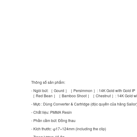
Thông số sản phẩm:
- Ngòi bút: ［ Gourd ］［ Persimmon ］: 14K Gold with Gold IP
［ Red Bean ］［ Bamboo Shoot ］［ Chestnut ］: 14K Gold wit
- Mực : Dùng Converter & Cartridge (độc quyền của hãng Sailor
- Chất liệu: PMMA Resin
- Phần cầm bút: Đồng thau
- Kích thước: φ17×124mm (including the clip)
- Trọng lượng: 16.8g