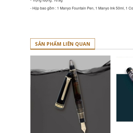
- Hộp bao gồm : 1 Manyo Fountain Pen, 1 Manyo Ink 50ml, 1 C
SẢN PHẨM LIÊN QUAN