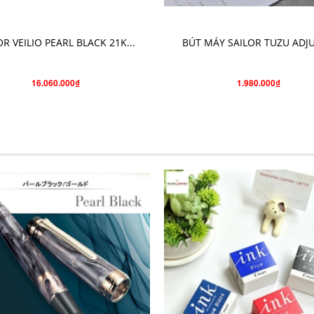
THÊM VÀO GIỎ HÀNG
CHỌN SẢN PHẨM
OR VEILIO PEARL BLACK 21K...
BÚT MÁY SAILOR TUZU ADJUS
16.060.000₫
1.980.000₫