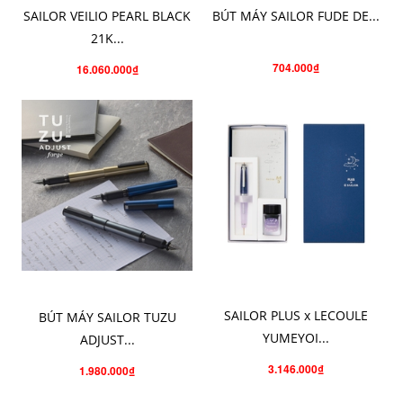
SAILOR VEILIO PEARL BLACK
BÚT MÁY SAILOR FUDE DE...
21K...
704.000₫
16.060.000₫
CHO VÀO GIỎ HÀNG
CHỌN SẢN PHẨM
SAILOR PLUS x LECOULE
BÚT MÁY SAILOR TUZU
YUMEYOI...
ADJUST...
3.146.000₫
1.980.000₫