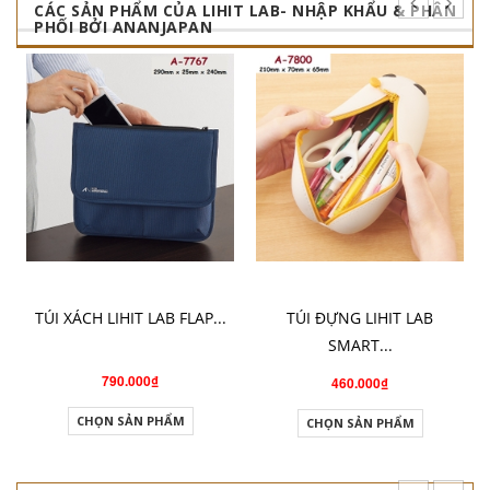
CÁC SẢN PHẨM CỦA LIHIT LAB- NHẬP KHẨU & PHÂN
PHỐI BỞI ANANJAPAN
TÚI XÁCH LIHIT LAB FLAP...
TÚI ĐỰNG LIHIT LAB
SMART...
790.000₫
460.000₫
CHỌN SẢN PHẨM
CHỌN SẢN PHẨM