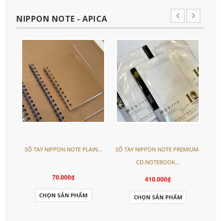
NIPPON NOTE - APICA
SỔ TAY NIPPON NOTE PLAIN...
SỔ TAY NIPPON NOTE PREMIUM-
S
CD.NOTEBOOK...
70.000₫
410.000₫
CHỌN SẢN PHẨM
CHỌN SẢN PHẨM