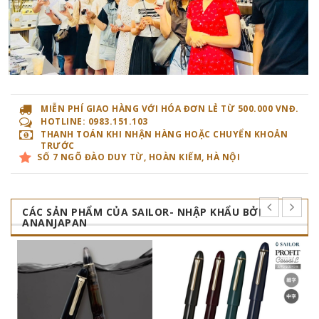
MIỄN PHÍ GIAO HÀNG VỚI HÓA ĐƠN LẺ TỪ 500.000 VNĐ.
HOTLINE: 0983.151.103
THANH TOÁN KHI NHẬN HÀNG HOẶC CHUYỂN KHOẢN
TRƯỚC
SỐ 7 NGÕ ĐÀO DUY TỪ, HOÀN KIẾM, HÀ NỘI
CÁC SẢN PHẨM CỦA SAILOR- NHẬP KHẨU BỞI
ANANJAPAN