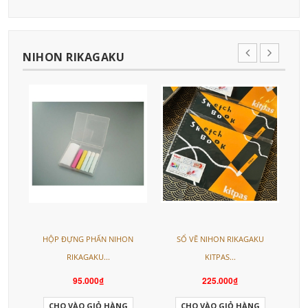
NIHON RIKAGAKU
L
HỘP ĐỰNG PHẤN NIHON
SỔ VẼ NIHON RIKAGAKU
RIKAGAKU...
KITPAS...
95.000₫
225.000₫
CHO VÀO GIỎ HÀNG
CHO VÀO GIỎ HÀNG