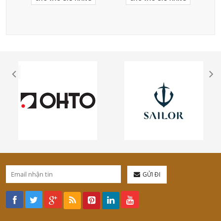
GỬI ĐI