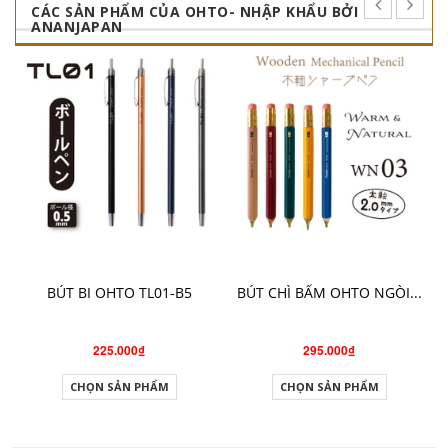
CÁC SẢN PHẨM CỦA OHTO- NHẬP KHẨU BỞI
ANANJAPAN
BÚT BI OHTO TL01-B5
BÚT CHÌ BẤM OHTO NGÒI...
225.000₫
295.000₫
CHỌN SẢN PHẨM
CHỌN SẢN PHẨM