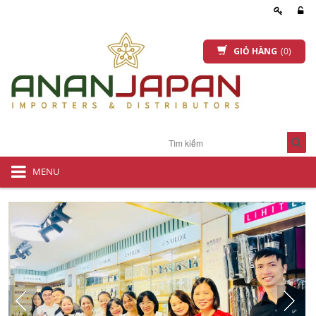
GIỎ HÀNG
(0)
MENU