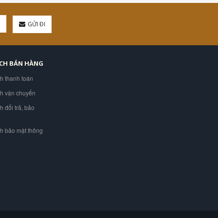
GỬI ĐI
ÁCH BÁN HÀNG
ch thanh toán
ch vận chuyển
h đổi trả, bảo
ch bảo mật thông