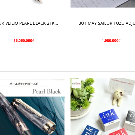
CHO VÀO GIỎ HÀNG
CHỌN SẢN PHẨM
OR VEILIO PEARL BLACK 21K...
BÚT MÁY SAILOR TUZU ADJUS
16.060.000₫
1.980.000₫