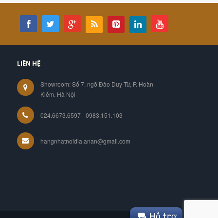
LIÊN HỆ
Showroom: Số 7, ngõ Đào Duy Từ, P. Hoàn
Kiếm. Hà Nội
024.6673.6597 - 0983.151.103
hangnhatnoidia.anan@gmail.com
Hỗ trợ