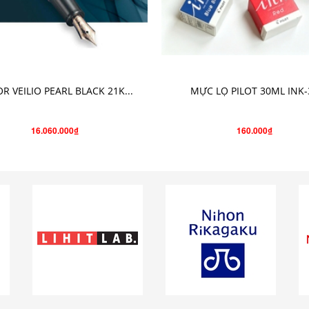
CHO VÀO GIỎ HÀNG
CHỌN SẢN PHẨM
OR VEILIO PEARL BLACK 21K...
MỰC LỌ PILOT 30ML INK-
16.060.000₫
160.000₫