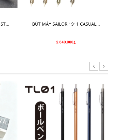
CHỌN SẢN PHẨM
T...
BÚT MÁY SAILOR 1911 CASUAL...
BÚT M
2.640.000₫