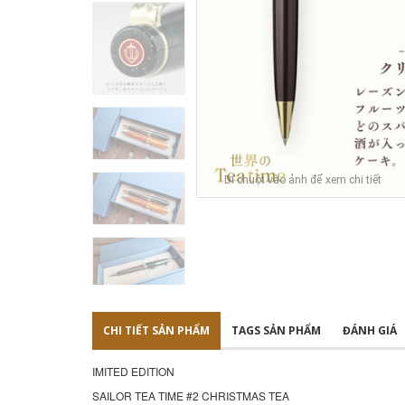
Di chuột vào ảnh để xem chi tiết
CHI TIẾT SẢN PHẨM
TAGS SẢN PHẨM
ĐÁNH GIÁ
IMITED EDITION
SAILOR TEA TIME #2 CHRISTMAS TEA