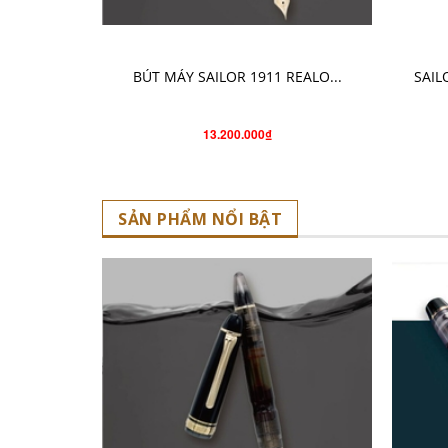
CHỌN SẢN PHẨM
BÚT MÁY SAILOR 1911 REALO...
SAIL
13.200.000₫
SẢN PHẨM NỔI BẬT