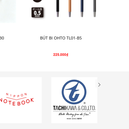
CHỌN SẢN PHẨM
30
BÚT BI OHTO TL01-B5
BÚT C
225.000₫