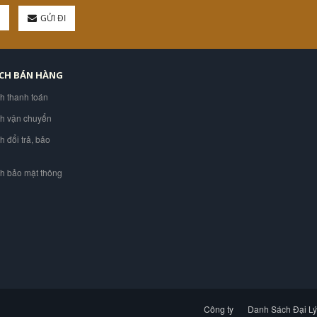
GỬI ĐI
ÁCH BÁN HÀNG
ch thanh toán
ch vận chuyển
h đổi trả, bảo
ch bảo mật thông
Công ty
Danh Sách Đại Lý