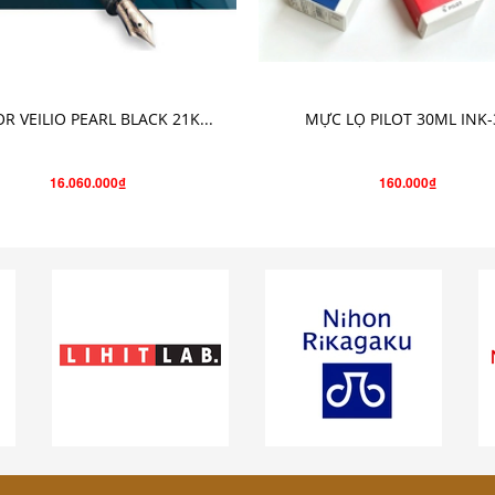
THÊM VÀO GIỎ HÀNG
CHỌN SẢN PHẨM
OR VEILIO PEARL BLACK 21K...
MỰC LỌ PILOT 30ML INK-
16.060.000₫
160.000₫