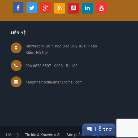
LIÊN HỆ
Showroom: Số 7, ngõ Đào Duy Từ, P. Hoàn
Kiếm. Hà Nội
024.6673.6597 - 0983.151.103
hangnhatnoidia.anan@gmail.com
Hỗ trợ
Liên hệ
Tin tức & Khuyến mãi
Sản phẩm
Trang chủ