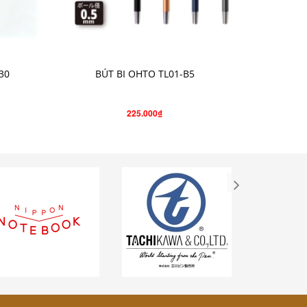
CHỌN SẢN PHẨM
30
BÚT BI OHTO TL01-B5
BÚT C
225.000₫