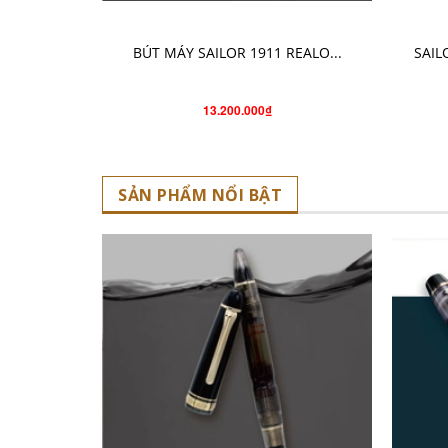
CHỌN SẢN PHẨM
BÚT MÁY SAILOR 1911 REALO...
SAIL
13.200.000₫
SẢN PHẨM NỔI BẬT