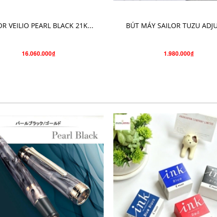
THÊM VÀO GIỎ HÀNG
CHỌN SẢN PHẨM
OR VEILIO PEARL BLACK 21K...
BÚT MÁY SAILOR TUZU ADJUS
16.060.000₫
1.980.000₫