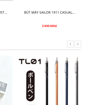
CHỌN SẢN PHẨM
T...
BÚT MÁY SAILOR 1911 CASUAL...
BÚT M
2.640.000₫