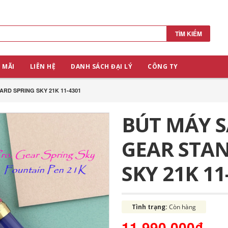
TÌM KIẾM
 MÃI
LIÊN HỆ
DANH SÁCH ĐẠI LÝ
CÔNG TY
RD SPRING SKY 21K 11-4301
BÚT MÁY S
GEAR STA
SKY 21K 11
Tình trạng:
Còn hàng
11.990.000₫