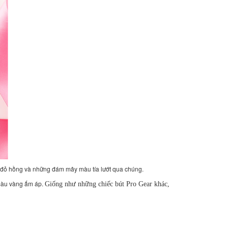
u đỏ hồng và những đám mây màu tía lướt qua chúng.
 màu vàng ấm áp.
Giống như những chiếc bút Pro Gear khác,