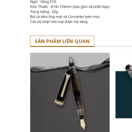
Ngòi : Vàng 21K
Kích Thước : Φ18×129mm (bao gồm cả phần kẹp)
Trọng lượng : 22g
Bút có kèm ống mực và Converter bơm mực.
Các bộ phận kim loại được mạ vàng.
SẢN PHẨM LIÊN QUAN