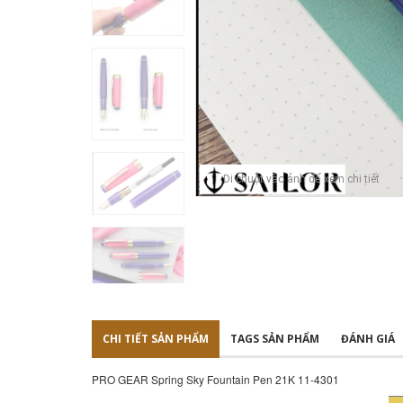
Di chuột vào ảnh để xem chi tiết
CHI TIẾT SẢN PHẨM
TAGS SẢN PHẨM
ĐÁNH GIÁ
PRO GEAR Spring Sky Fountain Pen 21K 11-4301