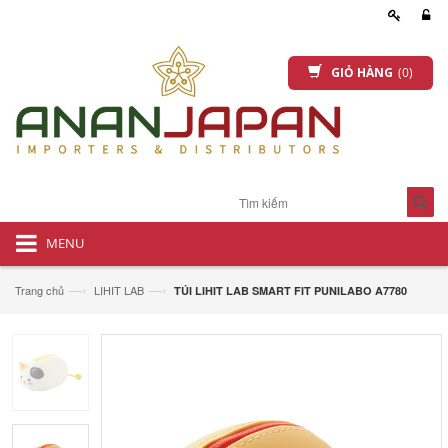
GIỎ HÀNG
(0)
MENU
—›
—›
Trang chủ
LIHIT LAB
TÚI LIHIT LAB SMART FIT PUNILABO A7780