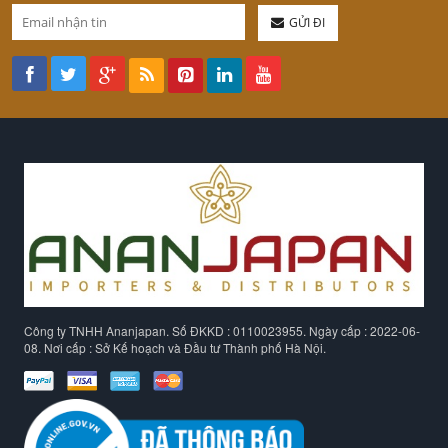
GỬI ĐI
Công ty TNHH Ananjapan. Số ĐKKD : 0110023955. Ngày cấp : 2022-06-
08. Nơi cấp : Sở Kế hoạch và Đầu tư Thành phố Hà Nội.