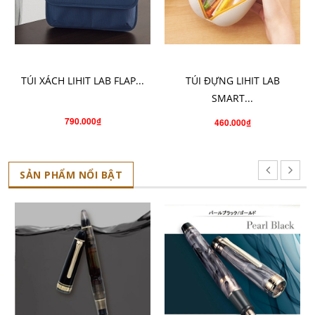
CHỌN SẢN PHẨM
CHỌN SẢN PHẨM
TÚI XÁCH LIHIT LAB FLAP...
TÚI ĐỰNG LIHIT LAB
SMART...
790.000₫
460.000₫
SẢN PHẨM NỔI BẬT